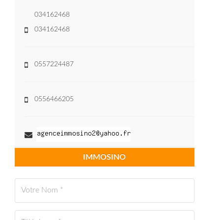
034162468
034162468
0557224487
0556466205
IMMOSINO