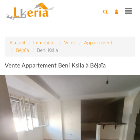
Toggl
navig
Accueil
Immobilier
Vente
Appartement
Béjaïa
Beni Ksila
Vente Appartement Beni Ksila à Béjaïa