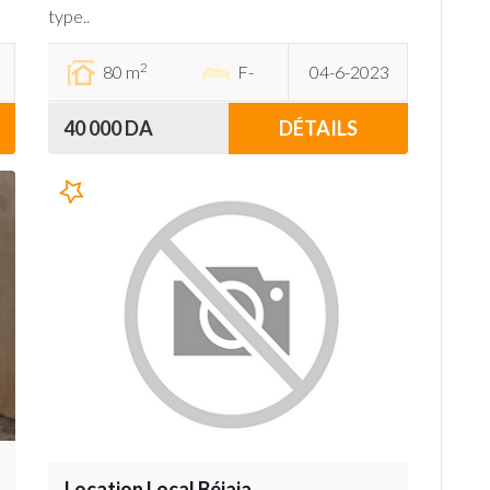
type..
2
80 m
F-
04-6-2023
40 000 DA
DÉTAILS
Location Local Béjaia