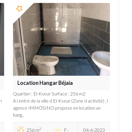
Location Hangar Béjaia
Quartier : El-Kseur Surface : 256 m2
n
A l entré de la ville d El-Kseur (Zone d activité) , l
agence IMMOSINO propose en location un
hang..
2
256 m
F-
04-6-2023