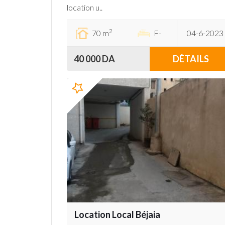
location u..
2
70 m
F-
04-6-2023
40 000 DA
DÉTAILS
Location Local Béjaia