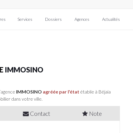
res
Services
Dossiers
Agences
Actualités
RE
IMMOSINO
l’agence
IMMOSINO
agréée par l'état
établie à Béjaia
ilier dans votre ville.
Contact
Note