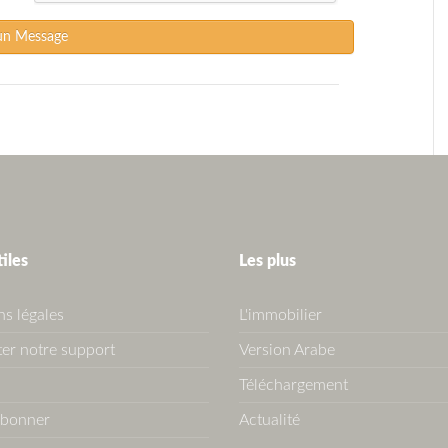
un Message
tiles
Les plus
s légales
L'immobilier
er notre support
Version Arabe
Téléchargement
abonner
Actualité