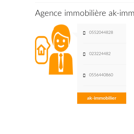
Agence immobilière ak-imm
0552044828
023224482
0556440860
ak-immobilier