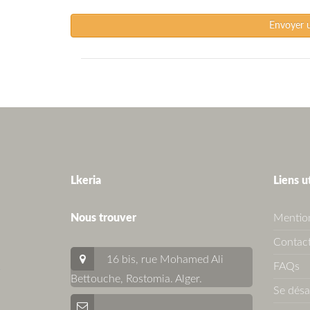
Envoyer 
Lkeria
Liens u
Nous trouver
Mention
Contact
16 bis, rue Mohamed Ali
FAQs
Bettouche, Rostomia.
Alger
.
Se dés