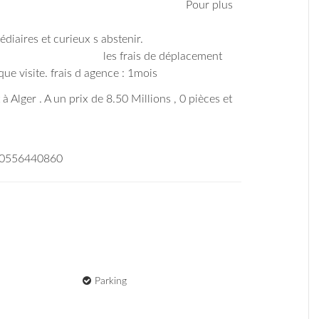
 plus
as à nous contacter ....
es et curieux s abstenir.
les frais de déplacement
que visite. frais d agence : 1mois
 à Alger . A un prix de 8.50 Millions , 0 pièces et
/ 0556440860
Parking