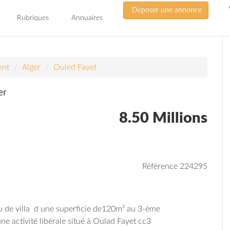
Déposer une annonce
Rubriques
Annuaires
ent
Alger
Ouled Fayet
er
8.50 Millions
Référence 224295
u de villa d une superficie de120m² au 3-ème
u une activité libérale situé à Oulad Fayet cc3