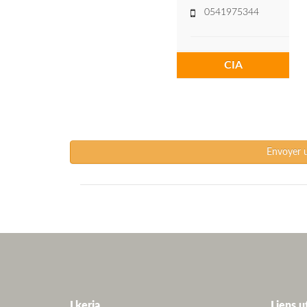
0541975344
CIA
Envoyer 
Lkeria
Liens u