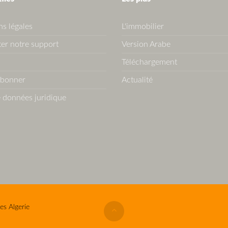
s légales
L'immobilier
er notre support
Version Arabe
Téléchargement
abonner
Actualité
 données juridique
es Algerie