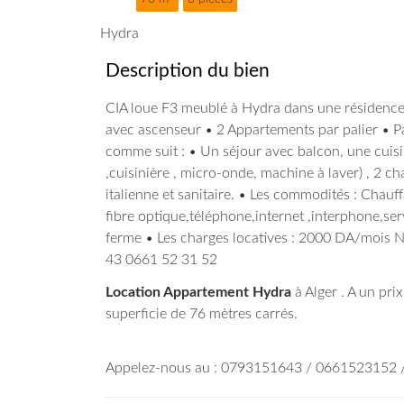
Hydra
Description du bien
CIA loue F3 meublé à Hydra dans une résidence 
avec ascenseur • 2 Appartements par palier • Pa
comme suit : • Un séjour avec balcon, une cuisin
,cuisinière , micro-onde, machine à laver) , 2 
italienne et sanitaire. • Les commodités : Chauf
fibre optique,téléphone,internet ,interphone,se
ferme • Les charges locatives : 2000 DA/mois 
43 0661 52 31 52
Location Appartement Hydra
à Alger . A un pr
superficie de 76 mètres carrés.
Appelez-nous au : 0793151643 / 0661523152