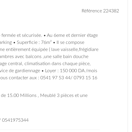
Référence 224382
fermée et sécurisée. • Au 6eme et dernier étage
rking • Superficie : 76m² • Il se compose
e entièrement équipée ( lave vaisselle,frégidiare
chambres avec balcons ,une salle bain douche
fage central, climatisation dans chaque pièce,
rvice de gardiennage • Loyer : 150 000 DA /mois
Nous contacter aux : 0541 97 53 44/ 0793 15 16
ix de 15.00 Millions , Meublé 3 pièces et une
 / 0541975344