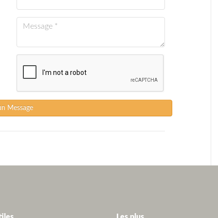
un Message
tiles
Les plus