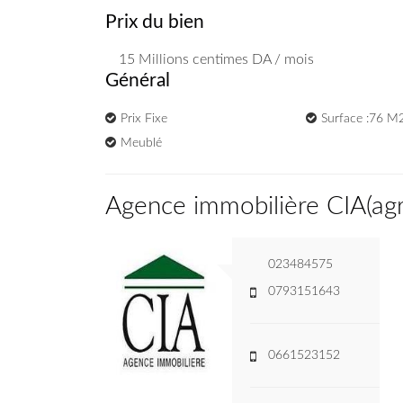
Prix du bien
15 Millions
centimes DA
/ mois
Général
Prix Fixe
Surface :76 M
Meublé
Agence immobilière CIA
(
ag
023484575
0793151643
0661523152