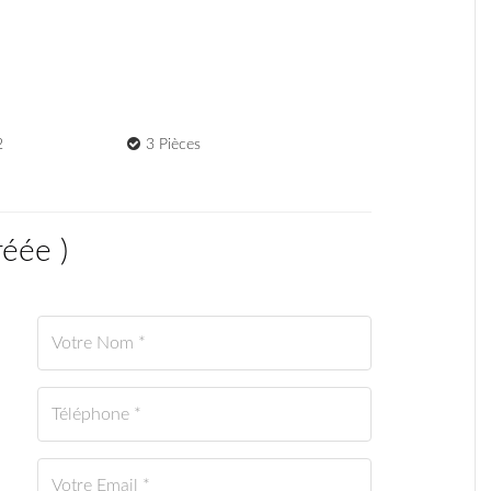
2
3 Pièces
réée
)