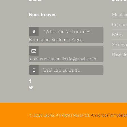
Nous trouver
Mention
Contact
16 bis, rue Mohamed Ali
FAQs
Bettouche, Rostomia.
Alger
.
Se dés
Base de
communication.lkeria@gmail.com
(213) 023 18 21 11
© 2026 Lkeria. All Rights Reserved.
Annonces immobilièr