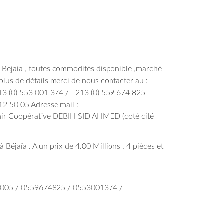
de Bejaia , toutes commodités disponible ,marché
lus de détails merci de nous contacter au :
13 (0) 553 001 374 / +213 (0) 559 674 825
12 50 05 Adresse mail :
hir Coopérative DEBIH SID AHMED (coté cité
 Béjaïa . A un prix de 4.00 Millions , 4 pièces et
5005 / 0559674825 / 0553001374 /