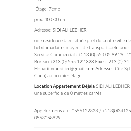
Étage: 7eme
prix: 40 000 da
Adresse: SIDI ALI LEBHER
une résidence bien située prêt du centre ville 
hebdomadaire, moyens de transport....etc pour p
Service Commercial : +213 (0) 553 05 89 29 +2
Bureau +213 (0) 555 122 328 Fixe :+213 (0) 34 
Houariimmobilier@gmail.com Adresse : Cité Sg
Cnep) au premier étage
Location Appartement Béjaia
SIDI ALI LEBHER à
une superficie de 0 mètres carrés.
Appelez-nous au : 0555122328 / +213(0)3412
0553058929