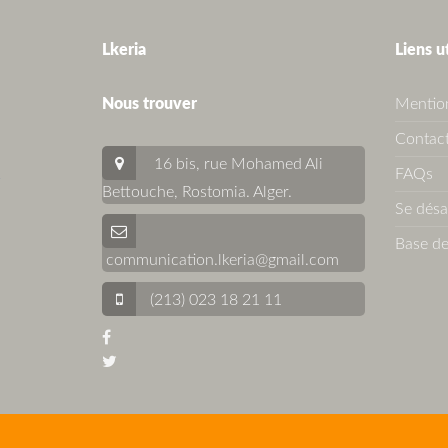
Lkeria
Liens u
Nous trouver
Mention
Contact
16 bis, rue Mohamed Ali
FAQs
Bettouche, Rostomia.
Alger
.
Se dés
Base de
communication.lkeria@gmail.com
(213) 023 18 21 11