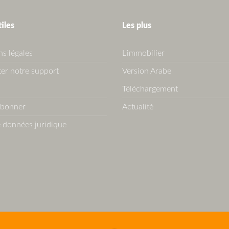
tiles
Les plus
s légales
L'immobilier
er notre support
Version Arabe
Téléchargement
abonner
Actualité
 données juridique