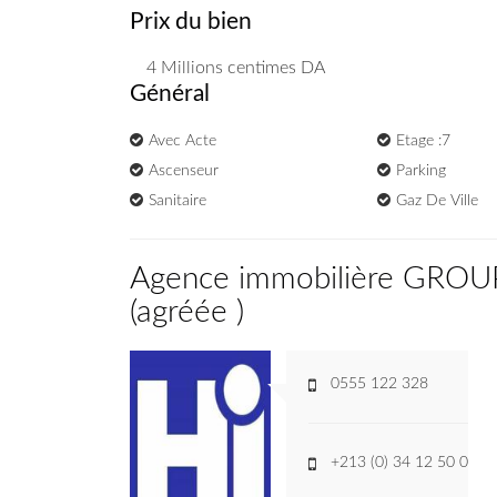
Prix du bien
4 Millions
centimes DA
Général
Avec Acte
Etage :7
Ascenseur
Parking
Sanitaire
Gaz De Ville
Agence immobilière GRO
(
agréée
)
0555 122 328
+213 (0) 34 12 50 05