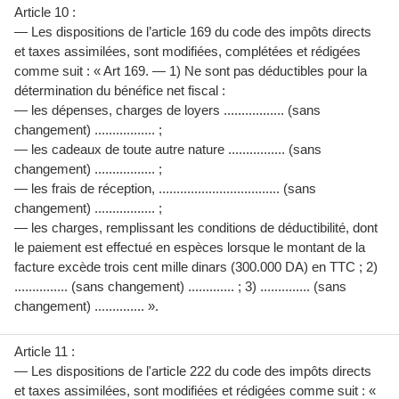
Article 10 :
— Les dispositions de l’article 169 du code des impôts directs
et taxes assimilées, sont modifiées, complétées et rédigées
comme suit : « Art 169. — 1) Ne sont pas déductibles pour la
détermination du bénéfice net fiscal :
— les dépenses, charges de loyers ................. (sans
changement) ................. ;
— les cadeaux de toute autre nature ................ (sans
changement) ................. ;
— les frais de réception, .................................. (sans
changement) ................. ;
— les charges, remplissant les conditions de déductibilité, dont
le paiement est effectué en espèces lorsque le montant de la
facture excède trois cent mille dinars (300.000 DA) en TTC ; 2)
............... (sans changement) ............. ; 3) .............. (sans
changement) .............. ».
Article 11 :
— Les dispositions de l'article 222 du code des impôts directs
et taxes assimilées, sont modifiées et rédigées comme suit : «