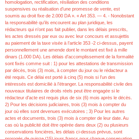
homologation, rectification, résiliation des conditions
suspensives ou réalisation d’une promesse de vente, est
soumis au droit fixe de 2.000 DA ». « Art 353. — 4. - Nonobstant
la responsabilité qu’ils encourent au plan juridique, les
rédacteurs qui n’ont pas fait publier, dans les délais prescrits,
les actes dressés par eux ou avec leur concours et assujettis
au paiement de la taxe visée à l’article 353 -2 ci-dessus, payent
personnellement une amende dont le montant est fixé à mille
dinars (1.000 DA). Les délais d’accomplissement de la formalité
sont fixés comme suit : 1) pour les attestations de transmission
par décès, trois (3) mois, à compter du jour ou le rédacteur a
été requis. Ce délai est porté à cinq (5) mois si l’un des
intéressés est domicilié à l’étranger. La responsabilité civile des
nouveaux titulaires de droits réels peut être engagée si le
rédacteur d’acte est requis plus de six (6) mois après le décès.
2) Pour les décisions judiciaires, trois (3) mois à compter du
jour où elles sont devenues exécutoires ; 3) Pour les autres
actes et documents, trois (3) mois à compter de leur date. Au
cas où la publicité doit être opérée dans deux (2) ou plusieurs
conservations foncières, les délais ci-dessus prévus, sont
prorogés de quinze (15) jours francs pour chaque conservation