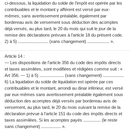
ci-dessous, la liquidation du solde de l’impôt est opérée par les
contribuables et le montant y afférent est versé par eux-
mêmes, sans avertissement préalable, également par
bordereau avis de versement sous déduction des acomptes
déjà versés, au plus tard, le 20 du mois qui suit le jour de la
remise des déclarations prévues à l’article 18 du présent code.
2) à 5) .......................... (sans changement) ................... ».
Article 14 :
— Les dispositions de l’article 356 du code des impôts directs
et taxes assimilées, sont modifiées et rédigées comme suit : «
Art 356. — 1) à 5) ..................... (sans changement) ..................
6) La liquidation du solde de liquidation est opérée par ces
contribuables et le montant, arrondi au dinar inférieur, est versé
par eux-mêmes sans avertissement préalable également sous
déduction des acomptes déjà versés par bordereau avis de
versement, au plus tard, le 20 du mois suivant la remise de la
déclaration prévue à l’article 151 du code des impôts directs et
taxes assimilées. Si les acomptes payés ............... (le reste
sans changement) ................. ».