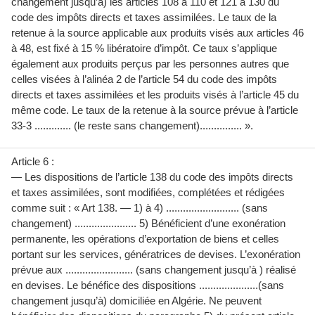
changement jusqu’à) les articles 108 à 110 et 121 à 130 du
code des impôts directs et taxes assimilées. Le taux de la
retenue à la source applicable aux produits visés aux articles 46
à 48, est fixé à 15 % libératoire d’impôt. Ce taux s’applique
également aux produits perçus par les personnes autres que
celles visées à l’alinéa 2 de l’article 54 du code des impôts
directs et taxes assimilées et les produits visés à l’article 45 du
même code. Le taux de la retenue à la source prévue à l’article
33-3 ............. (le reste sans changement)............... ».
Article 6 :
— Les dispositions de l’article 138 du code des impôts directs
et taxes assimilées, sont modifiées, complétées et rédigées
comme suit : « Art 138. — 1) à 4) .......................... (sans
changement) ...................... 5) Bénéficient d’une exonération
permanente, les opérations d’exportation de biens et celles
portant sur les services, génératrices de devises. L’exonération
prévue aux ........................ (sans changement jusqu’à ) réalisé
en devises. Le bénéfice des dispositions .....................(sans
changement jusqu’à) domiciliée en Algérie. Ne peuvent