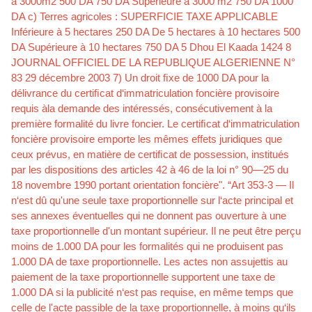
à 3000m2 500 DA 750 DA Supérieure à 3000 m2 750 DA 1000
DA c) Terres agricoles : SUPERFICIE TAXE APPLICABLE
Inférieure à 5 hectares 250 DA De 5 hectares à 10 hectares 500
DA Supérieure à 10 hectares 750 DA 5 Dhou El Kaada 1424 8
JOURNAL OFFICIEL DE LA REPUBLIQUE ALGERIENNE N°
83 29 décembre 2003 7) Un droit ﬁxe de 1000 DA pour la
délivrance du certiﬁcat d‘immatriculation foncière provisoire
requis àla demande des intéressés, consécutivement à la
première formalité du livre foncier. Le certiﬁcat d‘immatriculation
foncière provisoire emporte les mêmes effets juridiques que
ceux prévus, en matière de certiﬁcat de possession, institués
par les dispositions des articles 42 à 46 de la loi n° 90—25 du
18 novembre 1990 portant orientation foncière". “Art 353-3 — Il
n‘est dû qu'une seule taxe proportionnelle sur l‘acte principal et
ses annexes éventuelles qui ne donnent pas ouverture à une
taxe proportionnelle d'un montant supérieur. Il ne peut être perçu
moins de 1.000 DA pour les formalités qui ne produisent pas
1.000 DA de taxe proportionnelle. Les actes non assujettis au
paiement de la taxe proportionnelle supportent une taxe de
1.000 DA si la publicité n‘est pas requise, en même temps que
celle de l'acte passible de la taxe proportionnelle, à moins qu‘ils