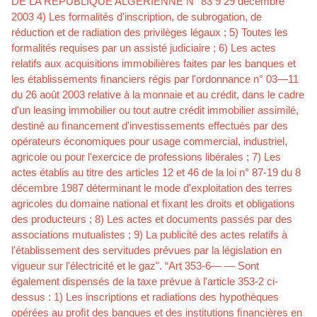
DE LA REPUBLIQUE ALGERIENNE N° 83 9 29 décembre
2003 4) Les formalités d'inscription, de subrogation, de
réduction et de radiation des privilèges légaux ; 5) Toutes les
formalités requises par un assisté judiciaire ; 6) Les actes
relatifs aux acquisitions immobilières faites par les banques et
les établissements ﬁnanciers régis par l'ordonnance n° 03—11
du 26 août 2003 relative à la monnaie et au crédit, dans le cadre
d'un leasing immobilier ou tout autre crédit immobilier assimilé,
destiné au ﬁnancement d'investissements effectués par des
opérateurs économiques pour usage commercial, industriel,
agricole ou pour l'exercice de professions libérales ; 7) Les
actes établis au titre des articles 12 et 46 de la loi n° 87-19 du 8
décembre 1987 déterminant le mode d'exploitation des terres
agricoles du domaine national et ﬁxant les droits et obligations
des producteurs ; 8) Les actes et documents passés par des
associations mutualistes ; 9) La publicité des actes relatifs à
l'établissement des servitudes prévues par la législation en
vigueur sur l'électricité et le gaz". “Art 353-6— — Sont
également dispensés de la taxe prévue à l'article 353-2 ci-
dessus : 1) Les inscriptions et radiations des hypothèques
opérées au proﬁt des banques et des institutions ﬁnancières en