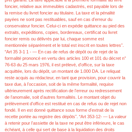
foncier, relative aux immeubles cadastrés, est payable lors de
la remise du livret foncier au titulaire. La taxe et la pénalité
payées ne sont pas restituables, sauf en cas d'erreur du
conservateur foncier. Celui-ci en expédie quittance au pied des
extraits, expéditions, copies, bordereaux, certiﬁcat ou livret
foncier remis ou délivrés par lui, chaque somme est
mentionnée séparément et le total est inscrit en toutes lettres".
“Art 35 3-1 1 - — En cas de refus de dépôt ou de rejet de la
formalité prononcé en vertu des articles 100 et 101 du décret n°
76-63 du 25 mars 1976, il est prélevé, d'ofﬁce, sur la taxe
acquittée, lors du dépôt, un montant de 1.000 DA. Le reliquat
reste acquis au rédacteur, en tant que provision, pour couvrir la
taxe due, à l'occasion, soit de la même formalité, requise
ultérieurement après rectiﬁcation de l'erreur ou redressement
de l'anomalie, soit d'autres formalités. Le montant objet du
prélèvement d'ofﬁce est restitué en cas de refus ou de rejet non
fondé. Il en est donné quittance sous forme d'extrait de la
recette portée au registre des dépôts". “Art 353-12- — La valeur
à retenir pour l'assiette de la taxe ne peut être inférieure, le cas
échéant, à celle qui sert de base à la liquidation des droits