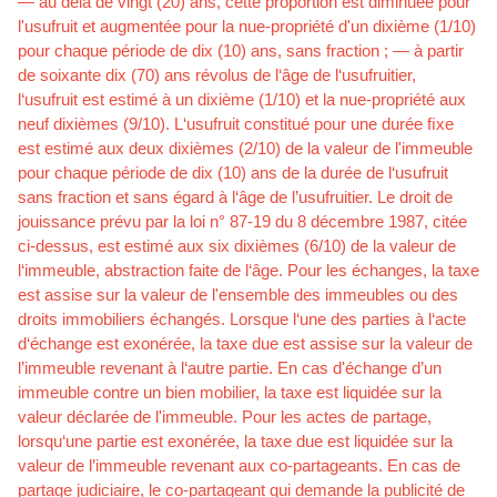
— au delà de vingt (20) ans, cette proportion est diminuée pour
l'usufruit et augmentée pour la nue-propriété d'un dixième (1/10)
pour chaque période de dix (10) ans, sans fraction ; — à partir
de soixante dix (70) ans révolus de l‘âge de l‘usufruitier,
l‘usufruit est estimé à un dixième (1/10) et la nue-propriété aux
neuf dixièmes (9/10). L‘usufruit constitué pour une durée ﬁxe
est estimé aux deux dixièmes (2/10) de la valeur de l'immeuble
pour chaque période de dix (10) ans de la durée de l‘usufruit
sans fraction et sans égard à l‘âge de l’usufruitier. Le droit de
jouissance prévu par la loi n° 87-19 du 8 décembre 1987, citée
ci-dessus, est estimé aux six dixièmes (6/10) de la valeur de
l‘immeuble, abstraction faite de l‘âge. Pour les échanges, la taxe
est assise sur la valeur de l'ensemble des immeubles ou des
droits immobiliers échangés. Lorsque l‘une des parties à l‘acte
d‘échange est exonérée, la taxe due est assise sur la valeur de
l’immeuble revenant à l‘autre partie. En cas d'échange d’un
immeuble contre un bien mobilier, la taxe est liquidée sur la
valeur déclarée de l'immeuble. Pour les actes de partage,
lorsqu‘une partie est exonérée, la taxe due est liquidée sur la
valeur de l’immeuble revenant aux co-partageants. En cas de
partage judiciaire, le co-partageant qui demande la publicité de