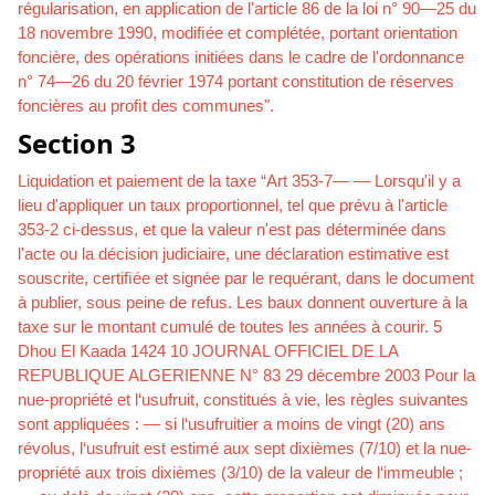
régularisation, en application de l'article 86 de la loi n° 90—25 du
18 novembre 1990, modiﬁée et complétée, portant orientation
foncière, des opérations initiées dans le cadre de l'ordonnance
n° 74—26 du 20 février 1974 portant constitution de réserves
foncières au proﬁt des communes".
Section 3
Liquidation et paiement de la taxe “Art 353-7— — Lorsqu'il y a
lieu d'appliquer un taux proportionnel, tel que prévu à l'article
353-2 ci-dessus, et que la valeur n'est pas déterminée dans
l'acte ou la décision judiciaire, une déclaration estimative est
souscrite, certiﬁée et signée par le requérant, dans le document
à publier, sous peine de refus. Les baux donnent ouverture à la
taxe sur le montant cumulé de toutes les années à courir. 5
Dhou El Kaada 1424 10 JOURNAL OFFICIEL DE LA
REPUBLIQUE ALGERIENNE N° 83 29 décembre 2003 Pour la
nue-propriété et l‘usufruit, constitués à vie, les règles suivantes
sont appliquées : — si l‘usufruitier a moins de vingt (20) ans
révolus, l‘usufruit est estimé aux sept dixièmes (7/10) et la nue-
propriété aux trois dixièmes (3/10) de la valeur de l‘immeuble ;