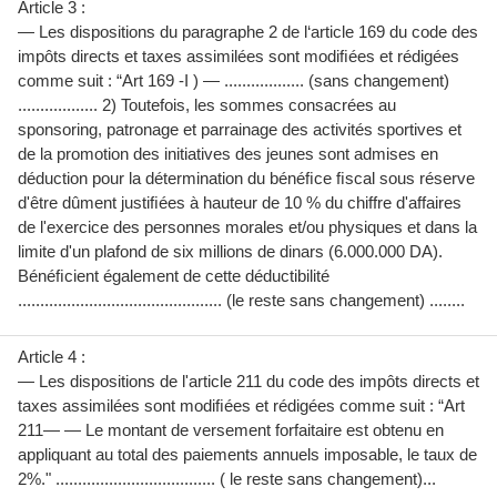
Article 3 :
— Les dispositions du paragraphe 2 de l‘article 169 du code des
impôts directs et taxes assimilées sont modiﬁées et rédigées
comme suit : “Art 169 -I ) — .................. (sans changement)
.................. 2) Toutefois, les sommes consacrées au
sponsoring, patronage et parrainage des activités sportives et
de la promotion des initiatives des jeunes sont admises en
déduction pour la détermination du bénéﬁce ﬁscal sous réserve
d'être dûment justiﬁées à hauteur de 10 % du chiffre d'affaires
de l'exercice des personnes morales et/ou physiques et dans la
limite d'un plafond de six millions de dinars (6.000.000 DA).
Bénéﬁcient également de cette déductibilité
.............................................. (le reste sans changement) ........
Article 4 :
— Les dispositions de l'article 211 du code des impôts directs et
taxes assimilées sont modiﬁées et rédigées comme suit : “Art
211— — Le montant de versement forfaitaire est obtenu en
appliquant au total des paiements annuels imposable, le taux de
2%." .................................... ( le reste sans changement)...