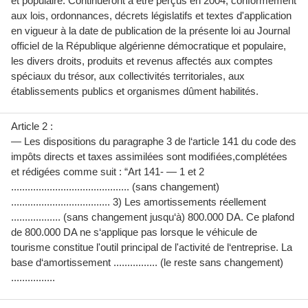
et populaire. Continueront à être perçus en 2004, conformément
aux lois, ordonnances, décrets législatifs et textes d'application
en vigueur à la date de publication de la présente loi au Journal
officiel de la République algérienne démocratique et populaire,
les divers droits, produits et revenus affectés aux comptes
spéciaux du trésor, aux collectivités territoriales, aux
établissements publics et organismes dûment habilités.
Article 2 :
— Les dispositions du paragraphe 3 de l‘article 141 du code des
impôts directs et taxes assimilées sont modiﬁées,complétées
et rédigées comme suit : “Art 141- — 1 et 2
........................................... (sans changement)
.................................... 3) Les amortissements réellement
.................. (sans changement jusqu‘à) 800.000 DA. Ce plafond
de 800.000 DA ne s‘applique pas lorsque le véhicule de
tourisme constitue l'outil principal de l'activité de l‘entreprise. La
base d‘amortissement ................ (le reste sans changement)
................