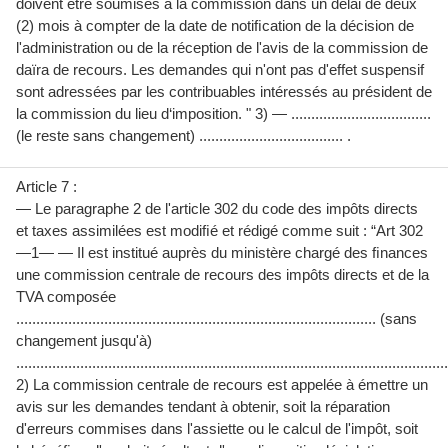
doivent être soumises à la commission dans un délai de deux
(2) mois à compter de la date de notiﬁcation de la décision de
l'administration ou de la réception de l'avis de la commission de
daïra de recours. Les demandes qui n'ont pas d'effet suspensif
sont adressées par les contribuables intéressés au président de
la commission du lieu d‘imposition. " 3) — ...................................
(le reste sans changement) .................................... .
Article 7 :
— Le paragraphe 2 de l'article 302 du code des impôts directs
et taxes assimilées est modiﬁé et rédigé comme suit : “Art 302
—1— — Il est institué auprès du ministère chargé des ﬁnances
une commission centrale de recours des impôts directs et de la
TVA composée
.......................................................................................... (sans
changement jusqu'à)
............................................................................................................
2) La commission centrale de recours est appelée à émettre un
avis sur les demandes tendant à obtenir, soit la réparation
d'erreurs commises dans l'assiette ou le calcul de l'impôt, soit