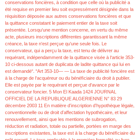
conservations foncières, à condition que celle où la publicité a
été requise en premier lieu soit expressément désignée dans la
réquisition déposée aux autres conservations foncières et que
la quittance constatant le paiement entier de la taxe soit
présentée. Lorsqu‘une mention concerne, en vertu du même
acte, plusieurs inscriptions différentes garantissant la même
créance, la taxe n‘est perçue qu‘une seule fois. Le
conservateur, qui a perçu la taxe, est tenu de délivrer au
requérant, indépendamment de la quittance visée à l‘article 353-
10 ci-dessous autant de duplicata de ladite quittance qui lui en
est demandé“. “Art 353-10— — La taxe de publicité foncière est
à la charge de l‘acquéreur ou du bénéﬁciaire du droit à publier.
Elle est payée par le requérant et perçue d‘avance par le
conservateur foncier. 5 Mon El Kaada 1424 JOURNAL
OFFICIEL DE LA REPUBLIQUE ALGERIENNE N° 83 29
décembre 2003 11 En matière d'inscription d'hypothèque légale,
conventionnelle ou de droit d'affectation hypothécaire, et leur
renouvellement, ainsi que les mentions de subrogation,
réduction et radiation, totale ou partielle, portées en marge des
inscriptions existantes, la taxe est à la charge du bénéﬁciaire du
prêt garanti. La taxe applicable à la première formalité au livre