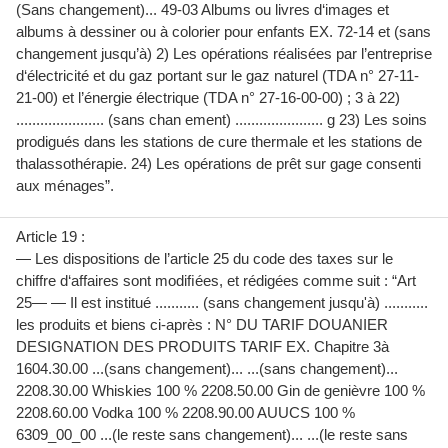
(Sans changement)... 49-03 Albums ou livres d‘images et
albums à dessiner ou à colorier pour enfants EX. 72-14 et (sans
changement jusqu’à) 2) Les opérations réalisées par l’entreprise
d‘électricité et du gaz portant sur le gaz naturel (TDA n° 27-11-
21-00) et l’énergie électrique (TDA n° 27-16-00-00) ; 3 à 22)
...................... (sans chan ement) ...................... g 23) Les soins
prodigués dans les stations de cure thermale et les stations de
thalassothérapie. 24) Les opérations de prêt sur gage consenti
aux ménages”.
Article 19 :
— Les dispositions de l’article 25 du code des taxes sur le
chiffre d‘affaires sont modiﬁées, et rédigées comme suit : “Art
25— — Il est institué ........... (sans changement jusqu'à) ...........
les produits et biens ci-après : N° DU TARIF DOUANIER
DESIGNATION DES PRODUITS TARIF EX. Chapitre 3à
1604.30.00 ...(sans changement)... ...(sans changement)...
2208.30.00 Whiskies 100 % 2208.50.00 Gin de genièvre 100 %
2208.60.00 Vodka 100 % 2208.90.00 AUUCS 100 %
6309_00_00 ...(le reste sans changement)... ...(le reste sans