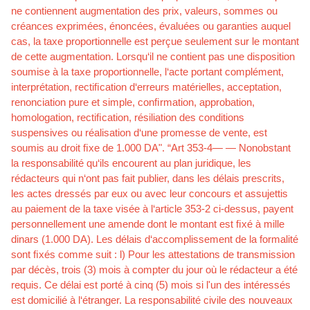
ne contiennent augmentation des prix, valeurs, sommes ou
créances exprimées, énoncées, évaluées ou garanties auquel
cas, la taxe proportionnelle est perçue seulement sur le montant
de cette augmentation. Lorsqu‘il ne contient pas une disposition
soumise à la taxe proportionnelle, l‘acte portant complément,
interprétation, rectiﬁcation d‘erreurs matérielles, acceptation,
renonciation pure et simple, conﬁrmation, approbation,
homologation, rectiﬁcation, résiliation des conditions
suspensives ou réalisation d‘une promesse de vente, est
soumis au droit ﬁxe de 1.000 DA". “Art 353-4— — Nonobstant
la responsabilité qu‘ils encourent au plan juridique, les
rédacteurs qui n‘ont pas fait publier, dans les délais prescrits,
les actes dressés par eux ou avec leur concours et assujettis
au paiement de la taxe visée à l‘article 353-2 ci-dessus, payent
personnellement une amende dont le montant est ﬁxé à mille
dinars (1.000 DA). Les délais d‘accomplissement de la formalité
sont ﬁxés comme suit : l) Pour les attestations de transmission
par décès, trois (3) mois à compter du jour où le rédacteur a été
requis. Ce délai est porté à cinq (5) mois si l'un des intéressés
est domicilié à l‘étranger. La responsabilité civile des nouveaux