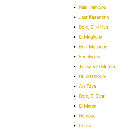
Rais Hamidou
Jasr Kasentina
Bordj El Kiffan
El Magharia
Beni Messous
Eucalyptus
Tessala El Merdja
Ouled Chebel
Ain Taya
Bordj El Bahri
El Marsa
Haraoua
Rouiba