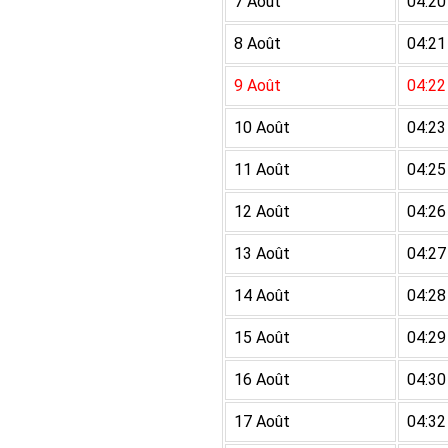
7 Août
04:20
8 Août
04:21
9 Août
04:22
10 Août
04:23
11 Août
04:25
12 Août
04:26
13 Août
04:27
14 Août
04:28
15 Août
04:29
16 Août
04:30
17 Août
04:32