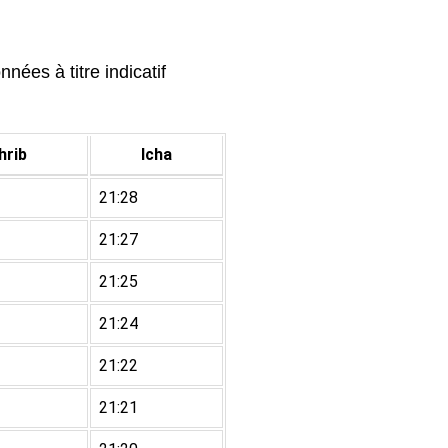
nées à titre indicatif
rib
Icha
21:28
21:27
21:25
21:24
21:22
21:21