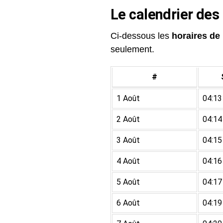
Le calendrier des
Ci-dessous les
horaires de 
seulement.
#
1 Août
04:13
2 Août
04:14
3 Août
04:15
4 Août
04:16
5 Août
04:17
6 Août
04:19