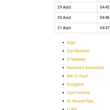
29 Août
04:45
30 Août
04:46
31 Août
04:47
Alger
Sidi Mhamed
El Madania
Mohamed Belouizdad
Bab El Oued
Bologhine
Oued Koriche
Bir Mourad Rais
El Biar