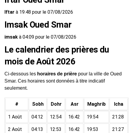
Iftar
à 19:48 pour le 07/08/2026
Imsak Oued Smar
imsak
à 04:09 pour le 07/08/2026
Le calendrier des prières du
mois de Août 2026
Ci-dessous les
horaires de prière
pour la ville de Oued
Smar. Ces horaires sont données à titre indicatif
seulement.
#
Sobh
Dohr
Asr
Maghrib
Icha
1 Août
04:12
12:54
16:42
19:54
21:28
2 Août
04:13
12:53
16:42
19:53
21:27