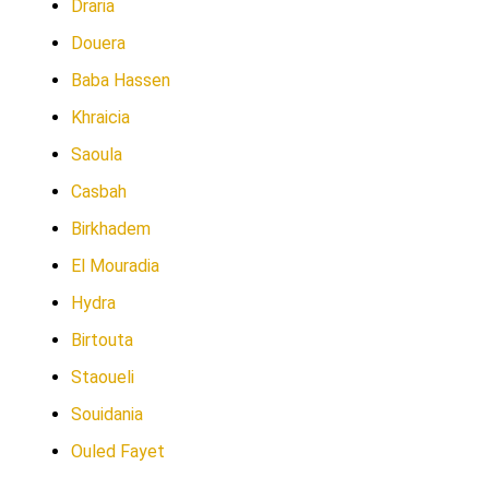
Draria
Douera
Baba Hassen
Khraicia
Saoula
Casbah
Birkhadem
El Mouradia
Hydra
Birtouta
Staoueli
Souidania
Ouled Fayet