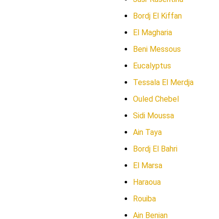
Bordj El Kiffan
El Magharia
Beni Messous
Eucalyptus
Tessala El Merdja
Ouled Chebel
Sidi Moussa
Ain Taya
Bordj El Bahri
El Marsa
Haraoua
Rouiba
Ain Benian