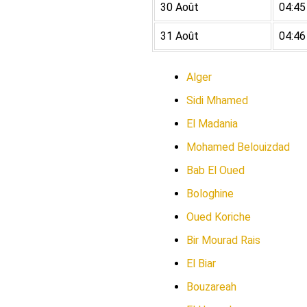
30 Août
04:45
31 Août
04:46
Alger
Sidi Mhamed
El Madania
Mohamed Belouizdad
Bab El Oued
Bologhine
Oued Koriche
Bir Mourad Rais
El Biar
Bouzareah