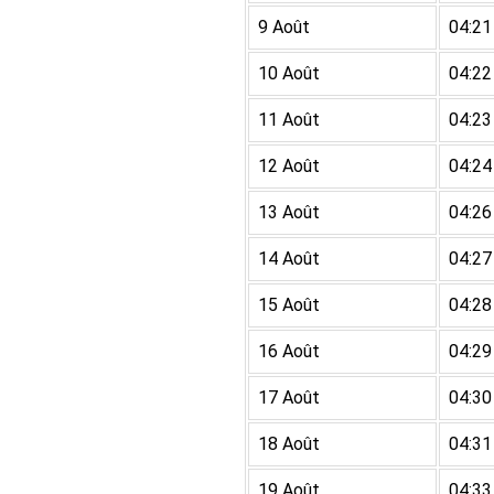
9 Août
04:21
10 Août
04:22
11 Août
04:23
12 Août
04:24
13 Août
04:26
14 Août
04:27
15 Août
04:28
16 Août
04:29
17 Août
04:30
18 Août
04:31
19 Août
04:33