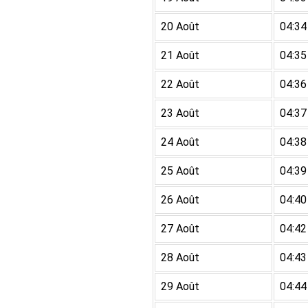
20 Août
04:34
21 Août
04:35
22 Août
04:36
23 Août
04:37
24 Août
04:38
25 Août
04:39
26 Août
04:40
27 Août
04:42
28 Août
04:43
29 Août
04:44