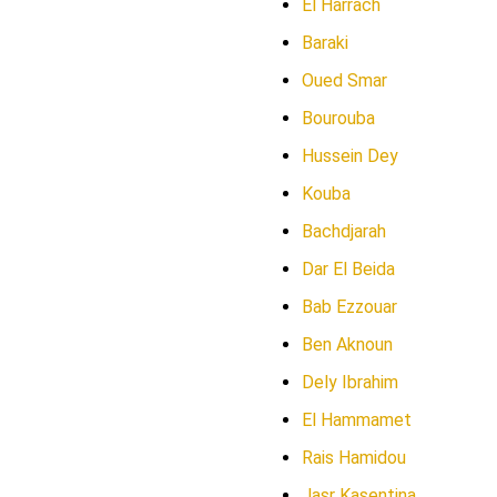
El Harrach
Baraki
Oued Smar
Bourouba
Hussein Dey
Kouba
Bachdjarah
Dar El Beida
Bab Ezzouar
Ben Aknoun
Dely Ibrahim
El Hammamet
Rais Hamidou
Jasr Kasentina