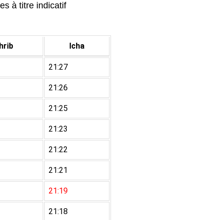
 à titre indicatif
rib
Icha
21:27
21:26
21:25
21:23
21:22
21:21
21:19
21:18