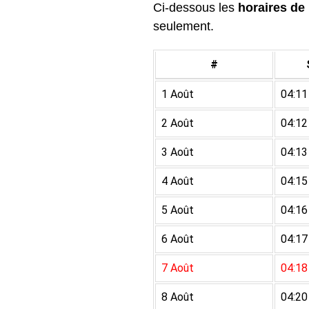
Ci-dessous les
horaires de 
seulement.
#
1 Août
04:11
2 Août
04:12
3 Août
04:13
4 Août
04:15
5 Août
04:16
6 Août
04:17
7 Août
04:18
8 Août
04:20