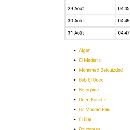
29 Août
04:45
30 Août
04:46
31 Août
04:47
Alger
El Madania
Mohamed Belouizdad
Bab El Oued
Bologhine
Oued Koriche
Bir Mourad Rais
El Biar
Bouzareah