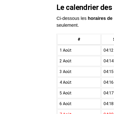
Le calendrier des
Ci-dessous les
horaires de 
seulement.
#
1 Août
04:12
2 Août
04:14
3 Août
04:15
4 Août
04:16
5 Août
04:17
6 Août
04:18