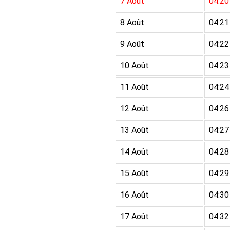
7 Août
04:20
8 Août
04:21
9 Août
04:22
10 Août
04:23
11 Août
04:24
12 Août
04:26
13 Août
04:27
14 Août
04:28
15 Août
04:29
16 Août
04:30
17 Août
04:32