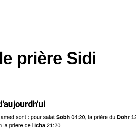
e prière Sidi
'aujourdh'ui
hamed sont : pour salat
Sobh
04:20, la prière du
Dohr
12
 la priere de l'
Icha
21:20