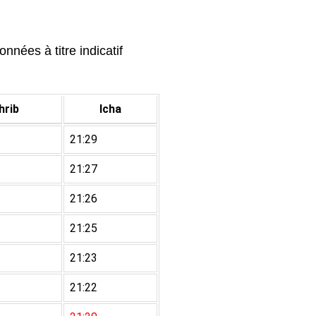
nnées à titre indicatif
rib
Icha
21:29
21:27
21:26
21:25
21:23
21:22