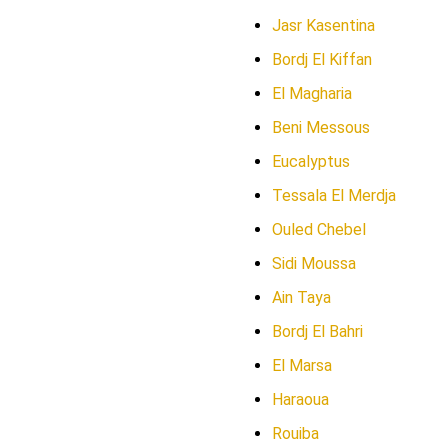
Jasr Kasentina
Bordj El Kiffan
El Magharia
Beni Messous
Eucalyptus
Tessala El Merdja
Ouled Chebel
Sidi Moussa
Ain Taya
Bordj El Bahri
El Marsa
Haraoua
Rouiba