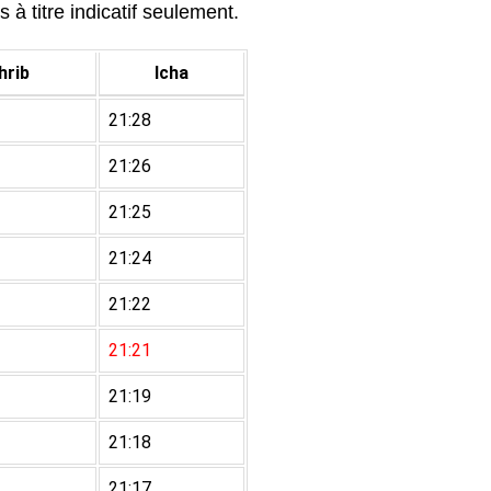
à titre indicatif seulement.
rib
Icha
21:28
21:26
21:25
21:24
21:22
21:21
21:19
21:18
21:17