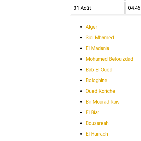
31 Août
04:46
Alger
Sidi Mhamed
El Madania
Mohamed Belouizdad
Bab El Oued
Bologhine
Oued Koriche
Bir Mourad Rais
El Biar
Bouzareah
El Harrach