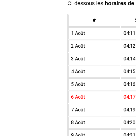
Ci-dessous les
horaires de 
#
1 Août
04:11
2 Août
04:12
3 Août
04:14
4 Août
04:15
5 Août
04:16
6 Août
04:17
7 Août
04:19
8 Août
04:20
9 Août
04:21