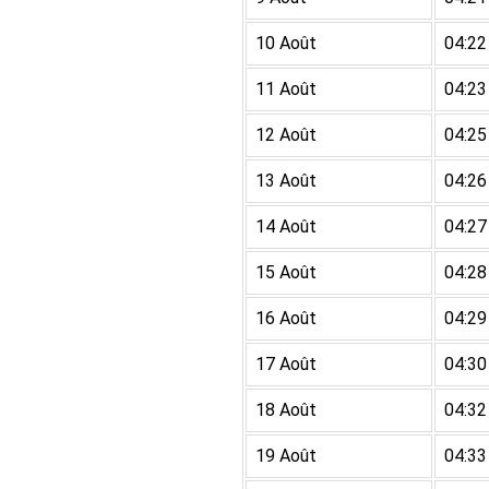
10 Août
04:22
11 Août
04:23
12 Août
04:25
13 Août
04:26
14 Août
04:27
15 Août
04:28
16 Août
04:29
17 Août
04:30
18 Août
04:32
19 Août
04:33