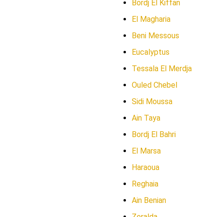
Bordj El Kiffan
El Magharia
Beni Messous
Eucalyptus
Tessala El Merdja
Ouled Chebel
Sidi Moussa
Ain Taya
Bordj El Bahri
El Marsa
Haraoua
Reghaia
Ain Benian
Zeralda