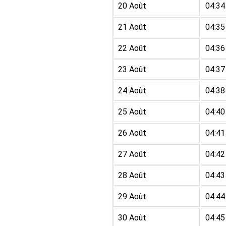
20 Août
04:34
21 Août
04:35
22 Août
04:36
23 Août
04:37
24 Août
04:38
25 Août
04:40
26 Août
04:41
27 Août
04:42
28 Août
04:43
29 Août
04:44
30 Août
04:45