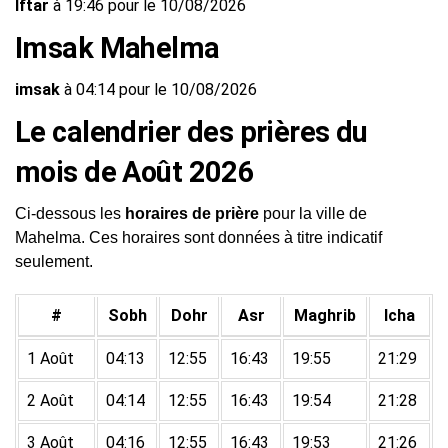
Iftar
à 19:46 pour le 10/08/2026
Imsak Mahelma
imsak
à 04:14 pour le 10/08/2026
Le calendrier des prières du
mois de Août 2026
Ci-dessous les
horaires de prière
pour la ville de
Mahelma. Ces horaires sont données à titre indicatif
seulement.
#
Sobh
Dohr
Asr
Maghrib
Icha
1 Août
04:13
12:55
16:43
19:55
21:29
2 Août
04:14
12:55
16:43
19:54
21:28
3 Août
04:16
12:55
16:43
19:53
21:26