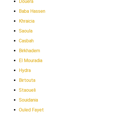
Douera
Baba Hassen
Khraicia
Saoula
Casbah
Birkhadem
El Mouradia
Hydra
Birtouta
Staoueli
Souidania
Ouled Fayet