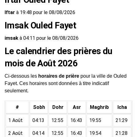
Iftar
à 19:48 pour le 08/08/2026
Imsak Ouled Fayet
imsak
à 04:11 pour le 08/08/2026
Le calendrier des prières du
mois de Août 2026
Ci-dessous les
horaires de prière
pour la ville de Ouled
Fayet. Ces horaires sont données à titre indicatif
seulement.
#
Sobh
Dohr
Asr
Maghrib
Icha
1 Août
04:13
12:55
16:43
19:55
21:29
2 Août
04:14
12:55
16:43
19:54
21:28