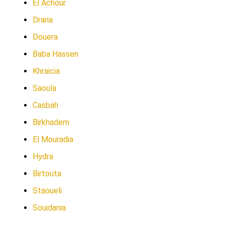
El Achour
Draria
Douera
Baba Hassen
Khraicia
Saoula
Casbah
Birkhadem
El Mouradia
Hydra
Birtouta
Staoueli
Souidania