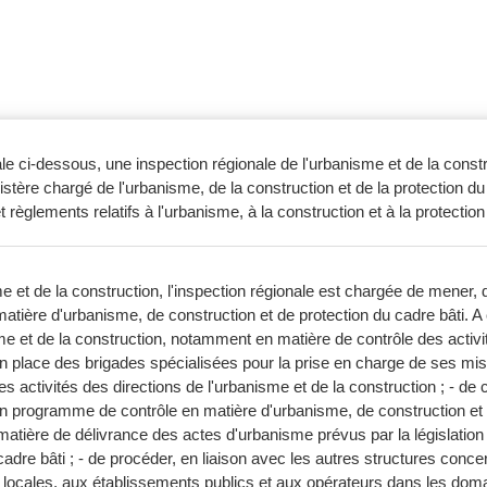
iale ci-dessous, une inspection régionale de l'urbanisme et de la constr
istère chargé de l'urbanisme, de la construction et de la protection du 
et règlements relatifs à l'urbanisme, à la construction et à la protection
isme et de la construction, l'inspection régionale est chargée de mene
 matière d'urbanisme, de construction et de protection du cadre bâti. A c
me et de la construction, notamment en matière de contrôle des activit
 en place des brigades spécialisées pour la prise en charge de ses mis
es activités des directions de l'urbanisme et de la construction ; - de
, un programme de contrôle en matière d'urbanisme, de construction et
é en matière de délivrance des actes d'urbanisme prévus par la législat
 cadre bâti ; - de procéder, en liaison avec les autres structures con
tés locales, aux établissements publics et aux opérateurs dans les do