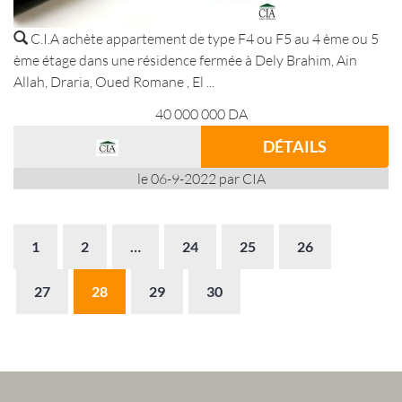
C.I.A achète appartement de type F4 ou F5 au 4 ème ou 5
ème étage dans une résidence fermée à Dely Brahim, Ain
Allah, Draria, Oued Romane , El ...
40 000 000
DA
DÉTAILS
le 06-9-2022 par CIA
1
2
…
24
25
26
27
28
29
30