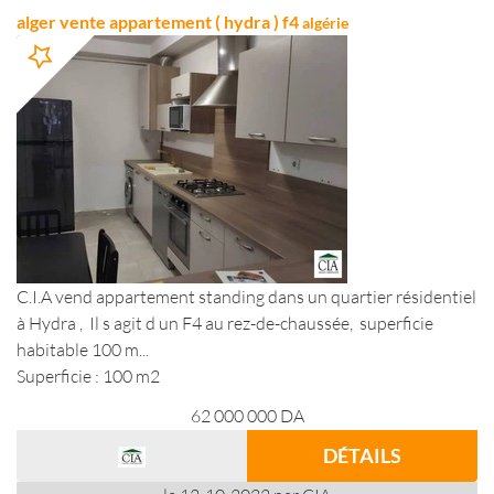
alger vente appartement ( hydra ) f4
algérie
C.I.A vend appartement standing dans un quartier résidentiel
à Hydra , Il s agit d un F4 au rez-de-chaussée, superficie
habitable 100 m...
Superficie : 100 m2
62 000 000
DA
DÉTAILS