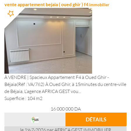
vente appartement bejaia ( oued ghir ) f4
immobilier
À VENDRE | Spacieux Appartement F4 à Oued Ghir -
Béjaia(Réf : VA/762) À Oued Ghir, à 15minutes du centre-ville
de Béjaia, L’agence AFRICA GEST vou...
Superficie : 104 m2
16 000 000
DA
DÉTAILS
le 19-7-2026 par AFRICA GEST IMMOBILIER