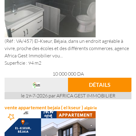
(Réf : VA/457) El-Kseur, Béjaia, dans un endroit agréable à
vivre, proche des écoles et des différents commerces, agence
Africa Gest Immobilier vou...
Superficie : 94 m2
10 000 000
DA
DÉTAILS
le 19-7-2026 par AFRICA GEST IMMOBILIER
vente appartement bejaia ( el kseur )
algérie