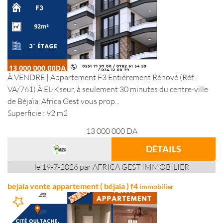
À VENDRE | Appartement F3 Entièrement Rénové (Réf :
VA/761) À EL-Kseur, à seulement 30 minutes du centre-ville
de Béjaïa, Africa Gest vous prop...
Superficie : 92 m2
13 000 000
DA
DÉTAILS
le 19-7-2026 par AFRICA GEST IMMOBILIER
bejaia vente appartement ( béjaia ) f4
immobilier