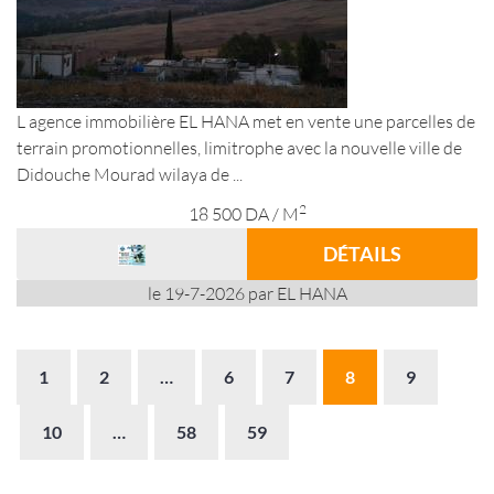
L agence immobilière EL HANA met en vente une parcelles de
terrain promotionnelles, limitrophe avec la nouvelle ville de
Didouche Mourad wilaya de ...
2
18 500
DA
/ M
DÉTAILS
le 19-7-2026 par EL HANA
1
2
…
6
7
8
9
10
…
58
59