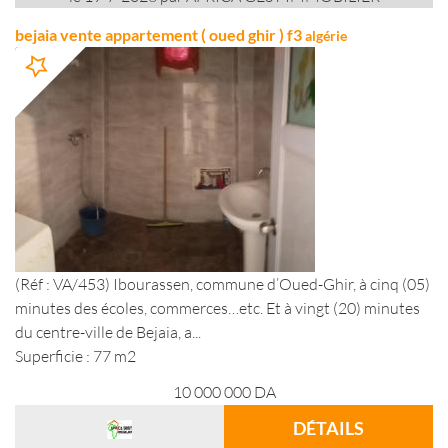
bejaia vente appartement ( oued ghir ) f3
algérie
(Réf : VA/453) Ibourassen, commune d’Oued-Ghir, à cinq (05)
minutes des écoles, commerces…etc. Et à vingt (20) minutes
du centre-ville de Bejaia, a...
Superficie : 77 m2
10 000 000
DA
DÉTAILS