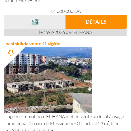
Superficie : 25 m2
14 000 000
DA
DÉTAILS
le 19-7-2026 par EL HANA
local skikda vente f1
algérie
L agence immoblière EL HANA met en vente un local à usage
commercial à la cité de Messiouene 01, surface 23 m², bien
fini (dalle de sol, toilettes,...