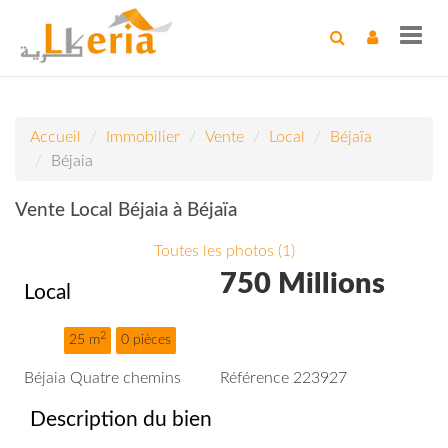
Toggl
navig
Accueil
Immobilier
Vente
Local
Béjaïa
Béjaia
Vente Local Béjaia à Béjaïa
Toutes les photos (1)
750 Millions
Local
2
25 m
0 pièces
Béjaia Quatre chemins
Référence 223927
Description du bien