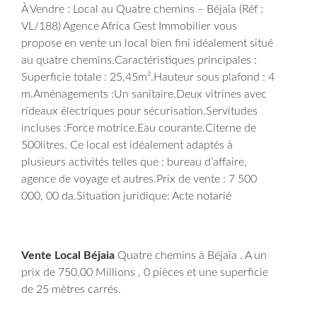
À Vendre : Local au Quatre chemins – Béjaïa (Réf :
VL/188) Agence Africa Gest Immobilier vous
propose en vente un local bien fini idéalement situé
au quatre chemins.
Caractéristiques principales :
Superficie totale : 25,45m².
Hauteur sous plafond : 4
m.
Aménagements :
Un sanitaire.
Deux vitrines avec
rideaux électriques pour sécurisation.
Servitudes
incluses :
Force motrice.
Eau courante.
Citerne de
500litres.
Ce local est idéalement adaptés à
plusieurs activités telles que : bureau d’affaire,
agence de voyage et autres.
Prix de vente : 7 500
000, 00 da.
Situation juridique: Acte notarié
Vente Local Béjaia
Quatre chemins à Béjaïa . A un
prix de 750.00 Millions , 0 pièces et une superficie
de 25 mètres carrés.