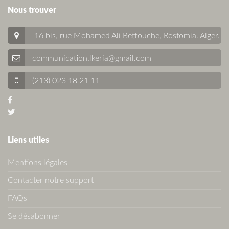
Nous trouver
16 bis, rue Mohamed Ali Bettouche, Rostomia.
Alger
.
communication.lkeria@gmail.com
(213) 023 18 21 11
Liens utiles
Mentions légales
Contacter notre support
FAQs
Se désabonner