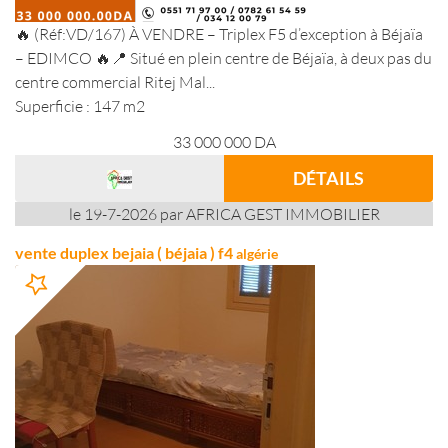
🔥 (Réf:VD/167) À VENDRE – Triplex F5 d’exception à Béjaïa
– EDIMCO 🔥📍 Situé en plein centre de Béjaïa, à deux pas du
centre commercial Ritej Mal...
Superficie : 147 m2
33 000 000
DA
DÉTAILS
le 19-7-2026 par AFRICA GEST IMMOBILIER
vente duplex bejaia ( béjaia ) f4
algérie