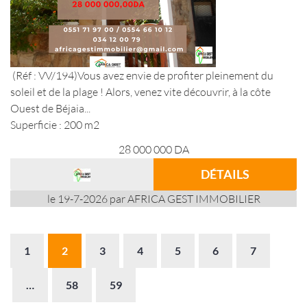
(Réf : VV/194)Vous avez envie de profiter pleinement du
soleil et de la plage ! Alors, venez vite découvrir, à la côte
Ouest de Béjaia...
Superficie : 200 m2
28 000 000
DA
DÉTAILS
le 19-7-2026 par AFRICA GEST IMMOBILIER
1
2
3
4
5
6
7
…
58
59