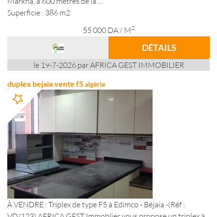
Markha, à 600 mètres de la ...
Superficie : 386 m2
2
55 000
DA
/ M
DÉTAILS
le 19-7-2026 par AFRICA GEST IMMOBILIER
duplex bejaia vente f5
algérie
À VENDRE : Triplex de type F5 à Edimco - Béjaia -(Réf :
VD/123) AFRICA GEST Immoblier vous propose un triplex à