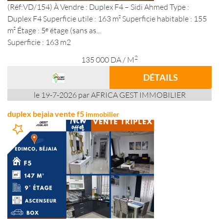
(Réf:VD/154) À Vendre : Duplex F4 – Sidi Ahmed Type :
Duplex F4 Superficie utile : 163 m² Superficie habitable : 155
m² Étage : 5ᵉ étage (sans as...
Superficie : 163 m2
2
135 000
DA
/ M
DÉTAILS
le 19-7-2026 par AFRICA GEST IMMOBILIER
duplex bejaia vente f5
immobilier