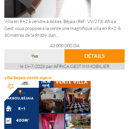
Villa en R+2 à vendre à Aokes, Béjaia (Réf : VV/273) Africa
Gest vous propose à la vente une magnifique villa en R+2, À
50 mètres de la RN09, dan...
43 000 000
DA
DÉTAILS
le 19-7-2026 par AFRICA GEST IMMOBILIER
villa bejaia vente
algérie