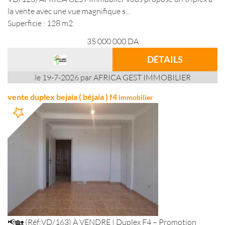
la vente avec une vue magnifique s...
Superficie : 128 m2
35 000 000
DA
DÉTAILS
le 19-7-2026 par AFRICA GEST IMMOBILIER
vente duplex bejaia ( béjaia ) f4
immobilier
📢🏡 (Réf:VD/163) À VENDRE | Duplex F4 – Promotion