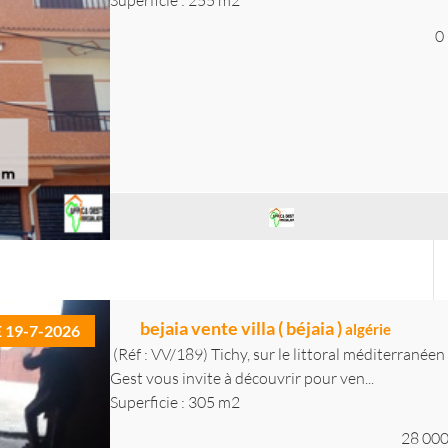
Superficie : 255 m2
0
bejaia vente villa ( béjaia )
algérie
E 19-7-2026
(Réf : VV/189) Tichy, sur le littoral méditerranéen
Gest vous invite à découvrir pour ven...
Superficie : 305 m2
28 000