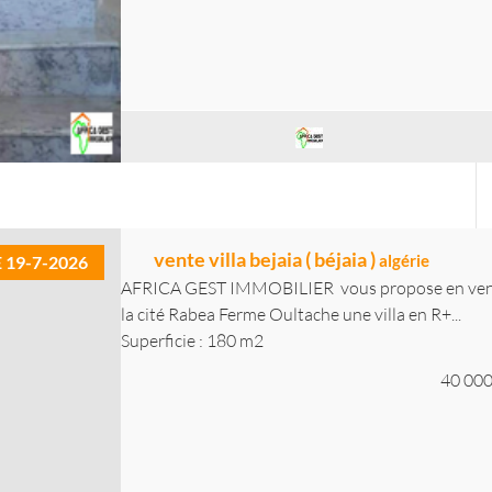
vente villa bejaia ( béjaia )
algérie
E 19-7-2026
AFRICA GEST IMMOBILIER vous propose en vente a
la cité Rabea Ferme Oultache une villa en R+...
Superficie : 180 m2
40 000