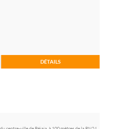
DÉTAILS
du centre-ville de Béjaia, à 100 mètres de la RN24,