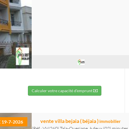
Calculer votre capacité d'emprunt
vente villa bejaia ( béjaia )
immobilier
E 19-7-2026
(Réf : VV/260) Tala-Oueriane, à deux (02) minutes 