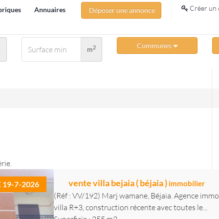
Créer un 
briques
Annuaires
Déposer une annonce
Communes
2
A
m
rie.
vente villa bejaia ( béjaia )
immobilier
E 19-7-2026
(Réf : VV/192) Marj wamane, Béjaia. Agence immob
villa R+3, construction récente avec toutes le...