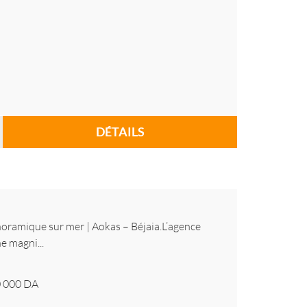
DÉTAILS
oramique sur mer | Aokas – Béjaia.L’agence
e magni...
 000
DA