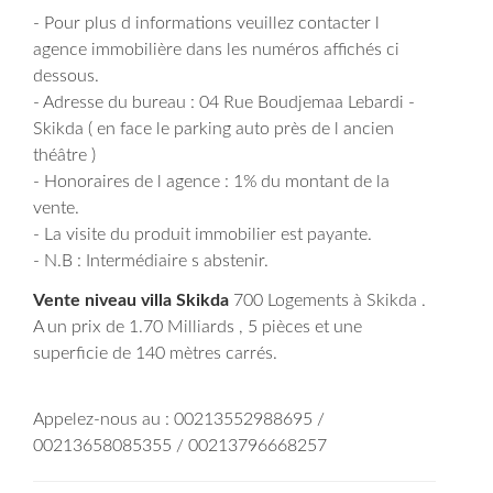
- Pour plus d informations veuillez contacter l
agence immobilière dans les numéros affichés ci
dessous.
- Adresse du bureau : 04 Rue Boudjemaa Lebardi -
Skikda ( en face le parking auto près de l ancien
théâtre )
- Honoraires de l agence : 1% du montant de la
vente.
- La visite du produit immobilier est payante.
- N.B : Intermédiaire s abstenir.
Vente niveau villa Skikda
700 Logements à Skikda .
A un prix de 1.70 Milliards , 5 pièces et une
superficie de 140 mètres carrés.
Appelez-nous au : 00213552988695 /
00213658085355 / 00213796668257