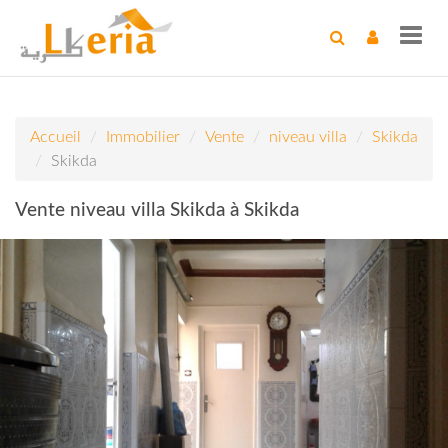
Toggl
navig
Accueil
Immobilier
Vente
niveau villa
Skikda
Skikda
Vente niveau villa Skikda à Skikda