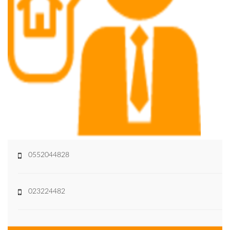
0552044828
023224482