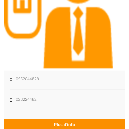
0552044828
023224482
Plus d'info