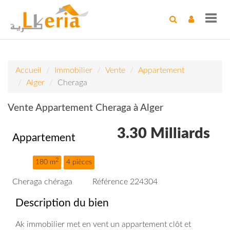
Toggl
navig
Accueil
Immobilier
Vente
Appartement
Alger
Cheraga
Vente Appartement Cheraga à Alger
3.30 Milliards
Appartement
2
180 m
4 pièces
Cheraga chéraga
Référence 224304
Description du bien
Ak immobilier met en vent un appartement clôt et