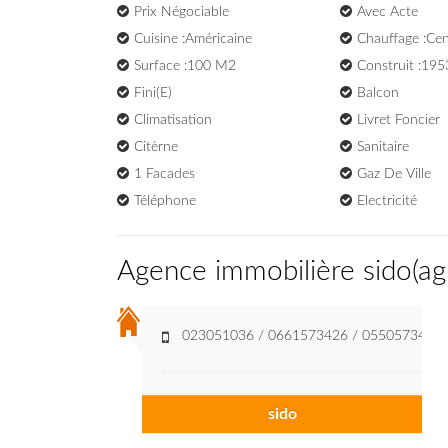
Prix Négociable
Avec Acte
Cuisine :Américaine
Chauffage :Cen
Surface :100 M2
Construit :195
Fini(e)
Balcon
Climatisation
Livret Foncier
Citèrne
Sanitaire
1 Facades
Gaz De Ville
Téléphone
Electricité
Agence immobilière sido
(
ag
023051036 / 0661573426 / 0550573436
sido