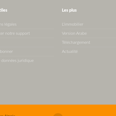
tiles
Les plus
s légales
L'immobilier
er notre support
Version Arabe
Téléchargement
abonner
Actualité
 données juridique