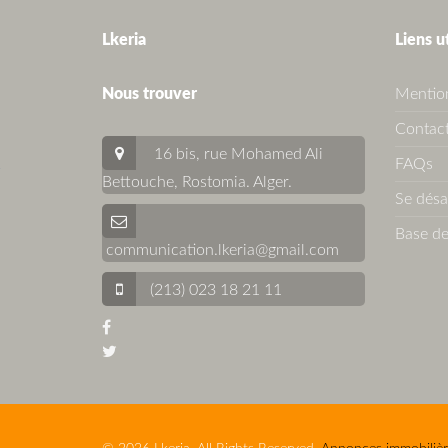
Lkeria
Liens u
Nous trouver
Mention
Contact
16 bis, rue Mohamed Ali
FAQs
Bettouche, Rostomia.
Alger
.
Se dés
Base de
communication.lkeria@gmail.com
(213) 023 18 21 11