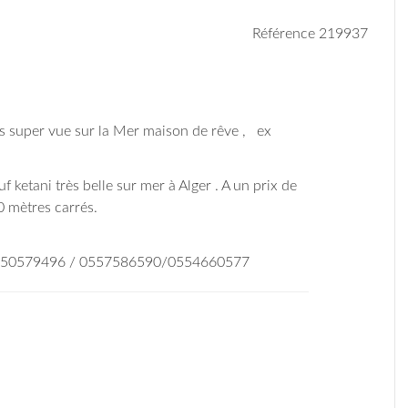
Référence 219937
vis super vue sur la Mer maison de rêve , ex
uf ketani très belle sur mer à Alger . A un prix de
0 mètres carrés.
0550579496 / 0557586590/0554660577