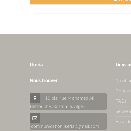
Lkeria
Liens u
Nous trouver
Mention
Contact
16 bis, rue Mohamed Ali
FAQs
Bettouche, Rostomia.
Alger
.
Se dés
Base de
communication.lkeria@gmail.com