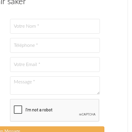
r saker
un Message