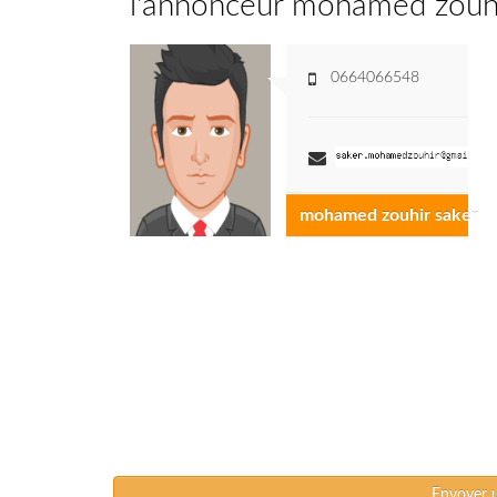
l'annonceur mohamed zouhi
0664066548
mohamed zouhir saker
Envoyer 