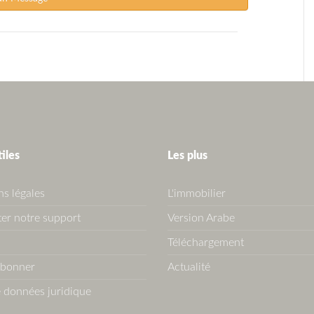
tiles
Les plus
s légales
L'immobilier
er notre support
Version Arabe
Téléchargement
abonner
Actualité
 données juridique