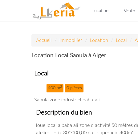
Locations
Vente
Accueil
Immobilier
Location
Local
A
Location Local Saoula à Alger
Local
2
400 m
0 pièces
Saoula zone industriel baba-ali
Description du bien
loue local a baba ali zone d activité 50 mètres 
atelier - prix 300000,00 da - superficie 400m