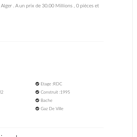
 Alger . A un prix de 30.00 Millions , 0 pièces et
Etage :RDC
M2
Construit :1995
Bache
Gaz De Ville