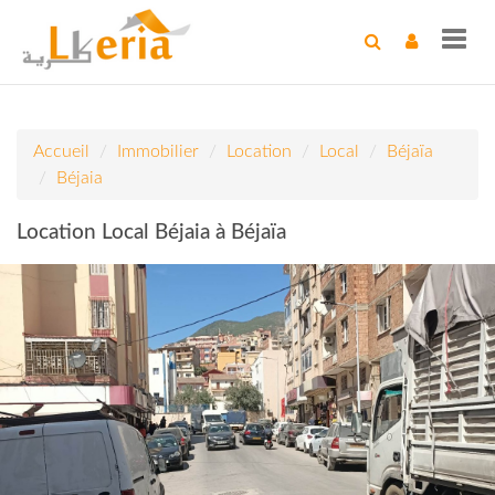
Toggl
navig
Accueil
Immobilier
Location
Local
Béjaïa
Béjaia
Location Local Béjaia à Béjaïa