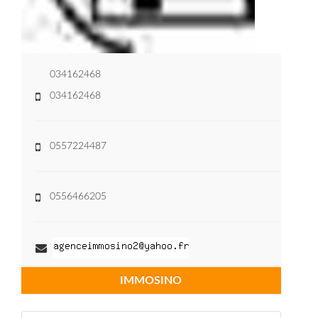
034162468
034162468
0557224487
0556466205
IMMOSINO