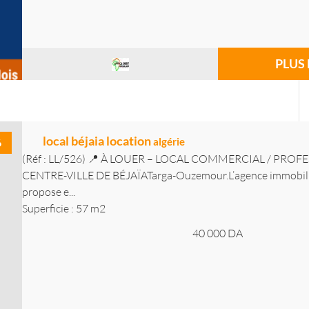
PLUS 
local béjaia location
algérie
6
(Réf : LL/526) 📍 À LOUER – LOCAL COMMERCIAL / PROF
CENTRE-VILLE DE BÉJAÏATarga-Ouzemour.L’agence immobiliè
propose e...
Superficie : 57 m2
40 000
DA