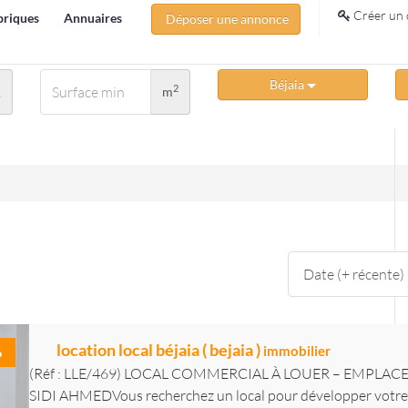
Créer un 
briques
Annuaires
Déposer une annonce
Béjaia
2
A
m
location local béjaia ( bejaia )
immobilier
6
(Réf : LLE/469) LOCAL COMMERCIAL À LOUER – EMPLA
SIDI AHMEDVous recherchez un local pour développer votre 