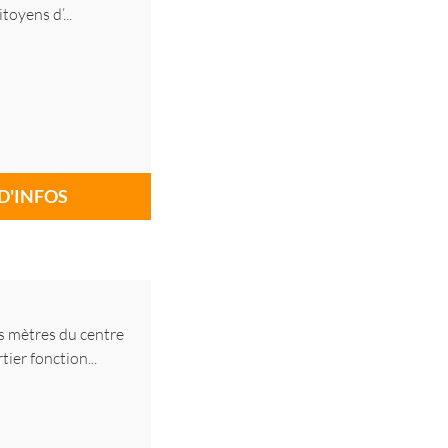
oyens d’...
D'INFOS
s mètres du centre
er fonction...