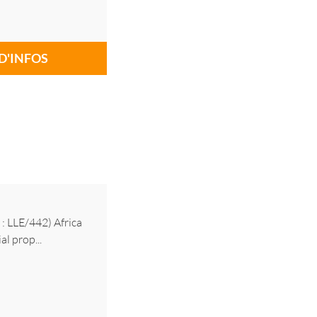
D'INFOS
 : LLE/442) Africa
l prop...