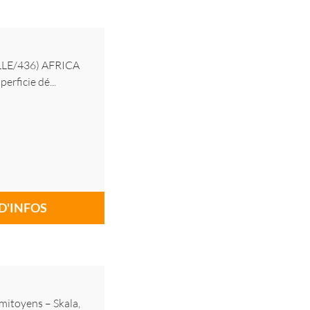
: LLE/436) AFRICA
erficie dé...
D'INFOS
mitoyens – Skala,