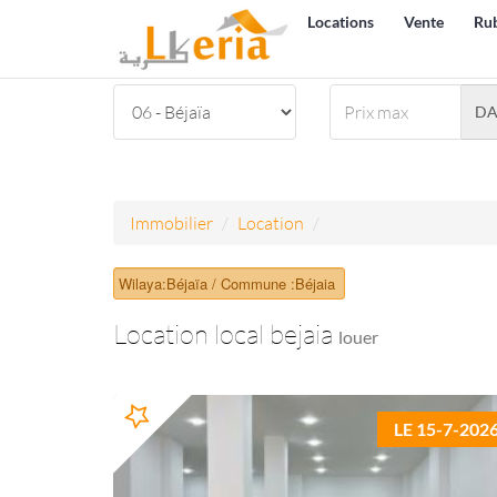
Locations
Vente
Ru
D
Immobilier
Location
Wilaya:Béjaïa / Commune :Béjaia
Location local bejaia
louer
LE 15-7-202