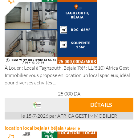
À Louer : Local à Taghzouth, Béjaia(Réf : LL/510) Africa Gest
Immobilier vous propose en location un local spacieux, idéal
pour diverses activités ...
25 000
DA
DÉTAILS
le 15-7-2026 par AFRICA GEST IMMOBILIER
location local bejaia ( béjaia )
algérie