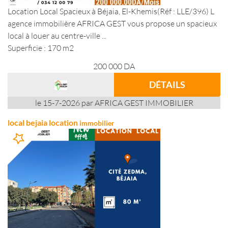
Location Local Spacieux à Béjaia, El-Khemis(Réf : LLE/396) L
agence immobilière AFRICA GEST vous propose un spacieux
local à louer au centre-ville ...
Superficie : 170 m2
200 000
DA
DÉTAILS
le 15-7-2026 par AFRICA GEST IMMOBILIER
local bejaia location
immobilier