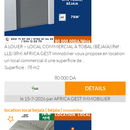
À LOUER – LOCAL COMMERCIAL À TOBAL (BÉJAÏA)(Réf :
LLE/389) AFRICA GEST Immobilier vous propose en location
un local commercial d une superficie de...
Superficie : 78 m2
80 000
DA
DÉTAILS
le 15-7-2026 par AFRICA GEST IMMOBILIER
location local bejaia ( béjaia )
immobilier