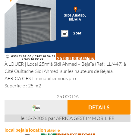
À LOUER | Local 25m² à Sidi Ahmed – Béjaïa (Réf : LL/447) à
Cité Oultache, Sidi Ahmed, sur les hauteurs de Béjaïa,
AFRICA GEST Immobilier vous pro...
Superficie : 25 m2
25 000
DA
DÉTAILS
le 15-7-2026 par AFRICA GEST IMMOBILIER
local bejaia location
algérie