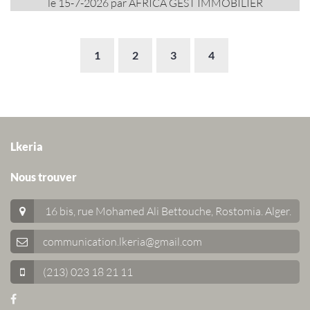
le 15-7-2026 par AFRICA GEST IMMOBILIER
1
2
3
4
Lkeria
Nous trouver
16 bis, rue Mohamed Ali Bettouche, Rostomia.
Alger
.
communication.lkeria@gmail.com
(213) 023 18 21 11