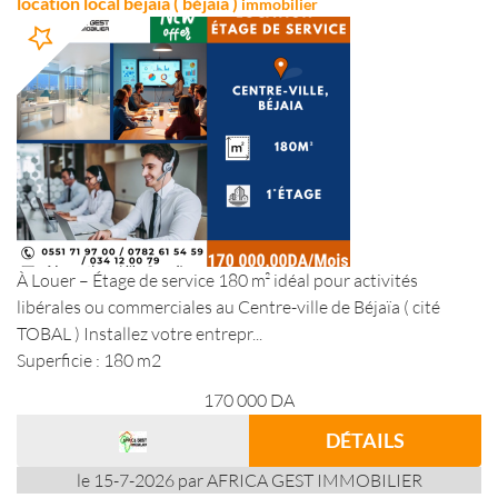
location local bejaia ( béjaia )
immobilier
À Louer – Étage de service 180 m² idéal pour activités
libérales ou commerciales au Centre-ville de Béjaïa ( cité
TOBAL ) Installez votre entrepr...
Superficie : 180 m2
170 000
DA
DÉTAILS
le 15-7-2026 par AFRICA GEST IMMOBILIER