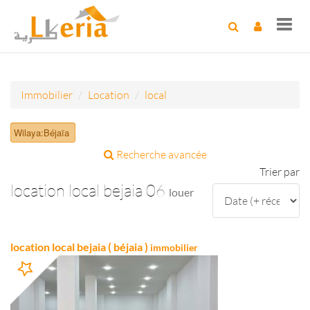
Toggl
navig
Immobilier
Location
local
Wilaya:Béjaïa
Recherche avancée
Trier par
location local bejaia 06
louer
location local bejaia ( béjaia )
immobilier