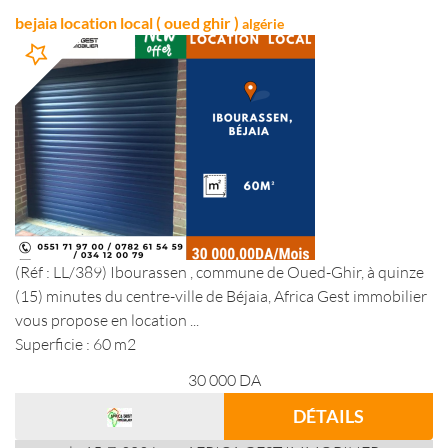
bejaia location local ( oued ghir )
algérie
(Réf : LL/389) Ibourassen , commune de Oued-Ghir, à quinze
(15) minutes du centre-ville de Béjaia, Africa Gest immobilier
vous propose en location ...
Superficie : 60 m2
30 000
DA
DÉTAILS