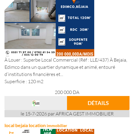
À Louer : Superbe Local Commercial (Réf : LLE/437) À Bejaia,
Edimco dans un quartier dynamique et animé, entouré
d’institutions financières et...
Superficie : 120 m2
200 000
DA
DÉTAILS
le 15-7-2026 par AFRICA GEST IMMOBILIER
local bejaia location
immobilier