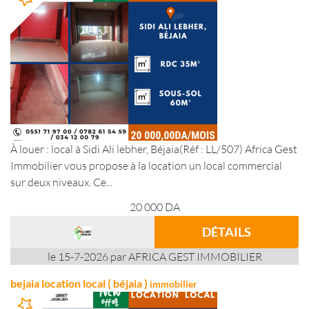
À louer : local à Sidi Ali lebher, Béjaia(Réf : LL/507) Africa Gest
Immobilier vous propose à la location un local commercial
sur deux niveaux. Ce...
20 000
DA
DÉTAILS
le 15-7-2026 par AFRICA GEST IMMOBILIER
bejaia location local ( béjaia )
immobilier