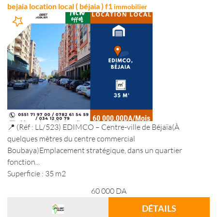
bejaia location local ( béjaia ) f1
immobilier
📍 (Réf : LL/523) EDIMCO – Centre-ville de Béjaïa(À
quelques mètres du centre commercial
Boubaya)Emplacement stratégique, dans un quartier
fonction...
Superficie : 35 m2
60 000
DA
DÉTAILS