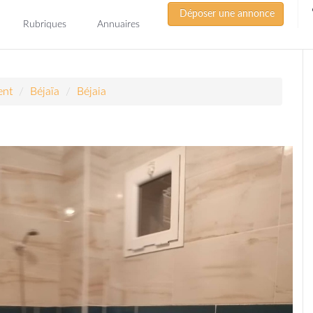
Déposer une annonce
Rubriques
Annuaires
ent
Béjaïa
Béjaia