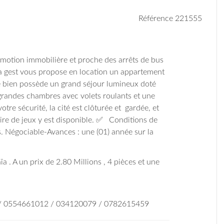
Référence 221555
omotion immobilière et proche des arrêts de bus
a gest vous propose en location un appartement
Le bien possède un grand séjour lumineux doté
grandes chambres avec volets roulants et une
tre sécurité, la cité est clôturée et gardée, et
ire de jeux y est disponible. ✅ Conditions de
. Négociable-Avances : une (01) année sur la
a . A un prix de 2.80 Millions , 4 pièces et une
 / 0554661012 / 034120079 / 0782615459