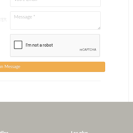
IER
un Message