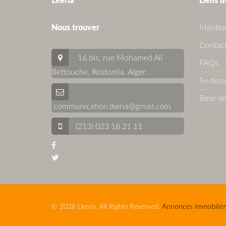
Lkeria
Liens u
Nous trouver
Mention
Contact
16 bis, rue Mohamed Ali
FAQs
Bettouche, Rostomia.
Alger
.
Se dés
Base de
communication.lkeria@gmail.com
(213) 023 18 21 11
© 2026 Lkeria. All Rights Reserved.
Annonces immobilièr