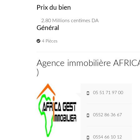
Prix du bien
2.80 Millions
centimes DA
Général
4 Pièces
Agence immobilière AFRI
)
05 51 71 97 00
0552 86 36 67
0554 66 10 12