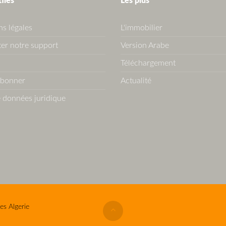
tiles
Les plus
s légales
L'immobilier
er notre support
Version Arabe
Téléchargement
abonner
Actualité
 données juridique
es Algerie