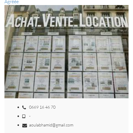
Agréée
0669 16 46 70
-
aoulabhamid@gmail.com