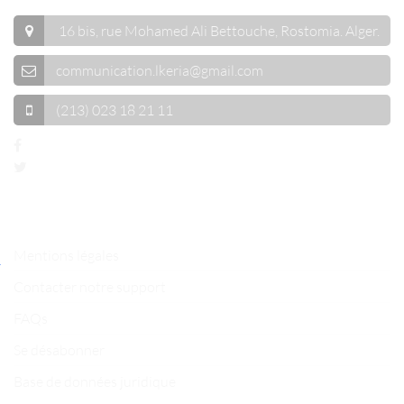
16 bis, rue Mohamed Ali Bettouche, Rostomia.
Alger
.
communication.lkeria@gmail.com
(213) 023 18 21 11
Liens utiles
Mentions légales
Contacter notre support
FAQs
Se désabonner
Base de données juridique