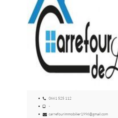
0661 525 112
-
carrefourimmobilier1996@gmail.com