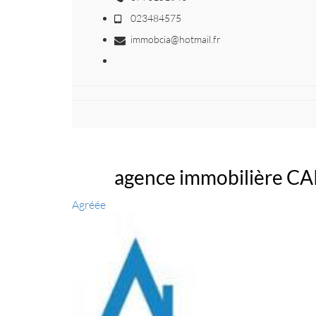
023484575
immobcia@hotmail.fr
agence immobilière 
Agréée