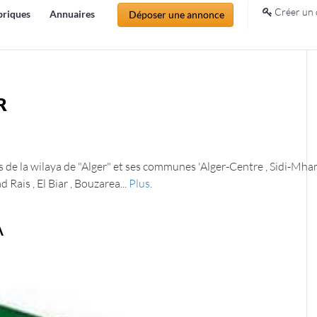
Créer un 
briques
Annuaires
Déposer une annonce
R
 de la wilaya de "Alger" et ses communes
'Alger-Centre , Sidi-Mh
 Rais , El Biar , Bouzarea
...
Plus
.
A