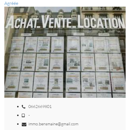
Agréée
0662669801
-
immo.bensmaine@gmail.com