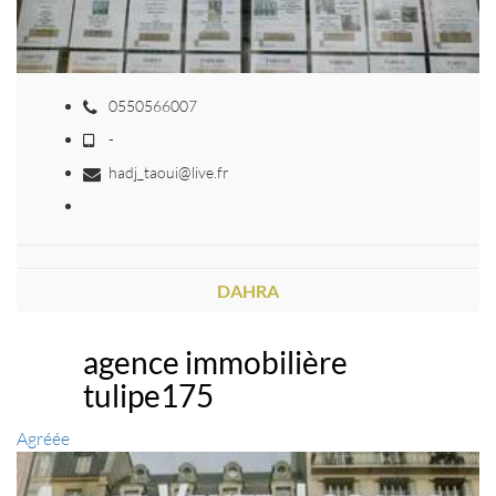
0550566007
-
hadj_taoui@live.fr
DAHRA
agence immobilière
tulipe175
Agréée