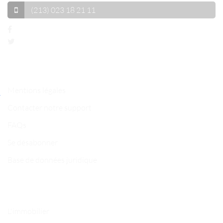
(213) 023 18 21 11
Liens utiles
Mentions légales
Contacter notre support
FAQs
Se désabonner
Base de données juridique
Les plus
L'immobilier