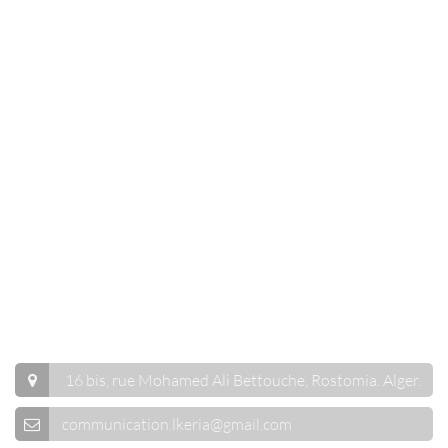
Lkeria
Nous trouver
16 bis, rue Mohamed Ali Bettouche, Rostomia.
Alger
.
communication.lkeria@gmail.com