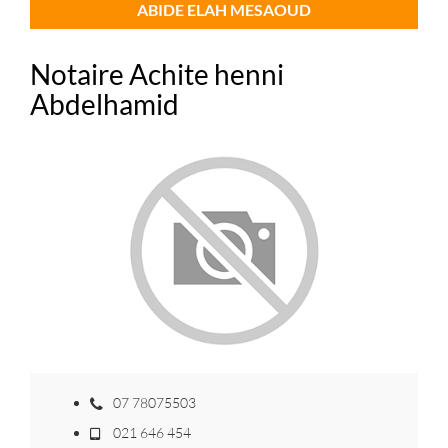
ABIDE ELAH MESAOUD
Notaire Achite henni
Abdelhamid
07 78075503
021 646 454