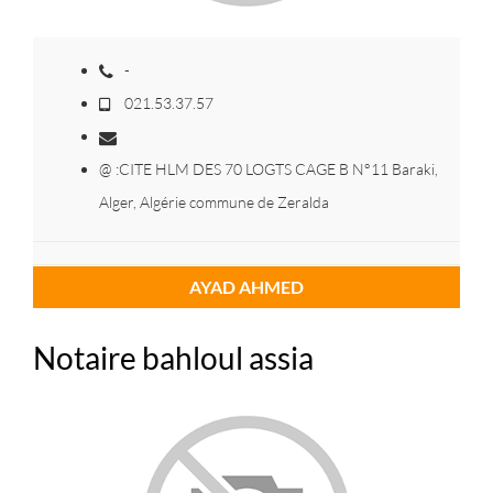
-
021.53.37.57
@ :CITE HLM DES 70 LOGTS CAGE B N°11 Baraki,
Alger, Algérie commune de Zeralda
AYAD AHMED
Notaire bahloul assia