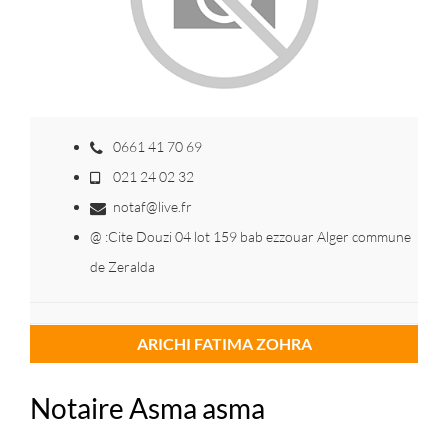
0661 41 70 69
021 24 02 32
notaf@live.fr
@ :Cite Douzi 04 lot 159 bab ezzouar Alger commune
de Zeralda
ARICHI FATIMA ZOHRA
Notaire Asma asma