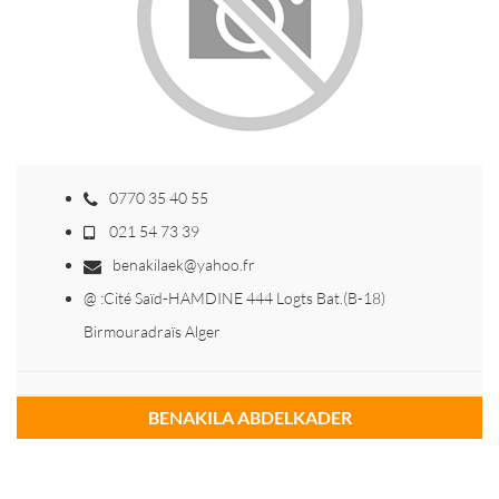
0770 35 40 55
021 54 73 39
benakilaek@yahoo.fr
@ :Cité Saïd-HAMDINE 444 Logts Bat.(B-18)
Birmouradraïs Alger
BENAKILA ABDELKADER