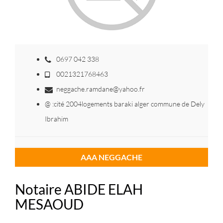
0697 042 338
0021321768463
neggache.ramdane@yahoo.fr
@ :cité 2004logements baraki alger commune de Dely
Ibrahim
AAA NEGGACHE
Notaire ABIDE ELAH
MESAOUD