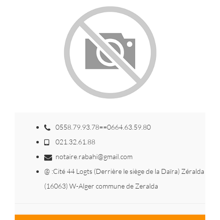
0558.79.93.78==0664.63.59.80
021.32.61.88
notaire.rabahi@gmail.com
@ :Cité 44 Logts (Derrière le siège de la Daïra) Zéralda
(16063) W-Alger commune de Zeralda