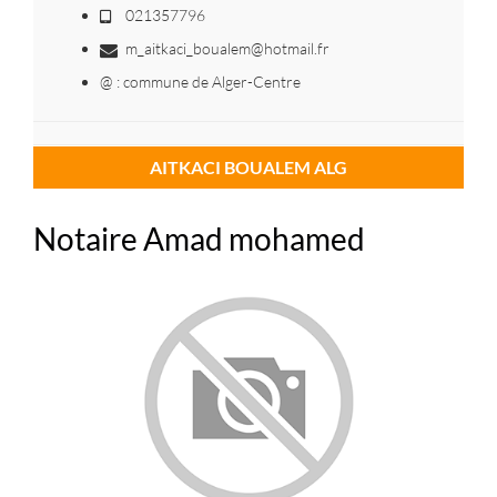
021357796
m_aitkaci_boualem@hotmail.fr
@ : commune de Alger-Centre
AITKACI BOUALEM ALG
Notaire Amad mohamed