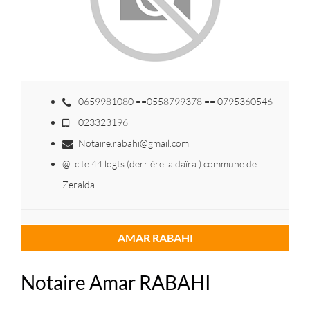
0659981080 ==0558799378 == 0795360546
023323196
Notaire.rabahi@gmail.com
@ :cite 44 logts (derrière la daïra ) commune de
Zeralda
AMAR RABAHI
Notaire Amar RABAHI