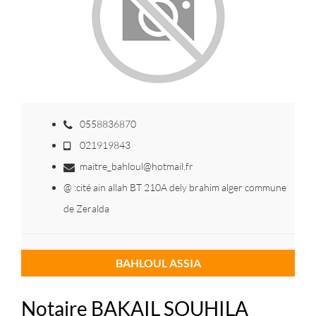
0558836870
021919843
maitre_bahloul@hotmail.fr
@ :cité ain allah BT 210A dely brahim alger commune
de Zeralda
BAHLOUL ASSIA
Notaire BAKAIL SOUHILA