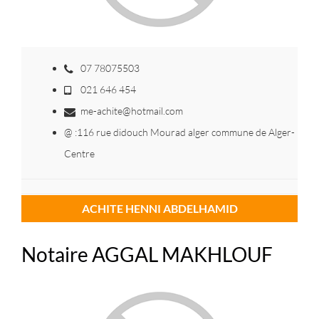
07 78075503
021 646 454
me-achite@hotmail.com
@ :116 rue didouch Mourad alger commune de Alger-
Centre
ACHITE HENNI ABDELHAMID
Notaire AGGAL MAKHLOUF