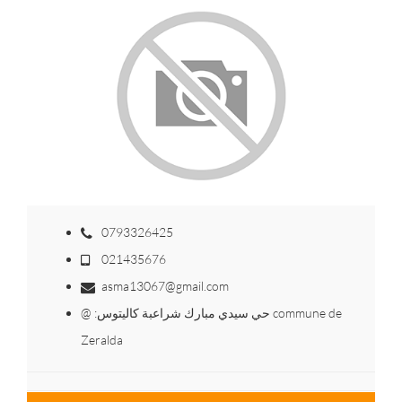
0793326425
021435676
asma13067@gmail.com
@ :حي سيدي مبارك شراعبة كاليتوس commune de
Zeralda