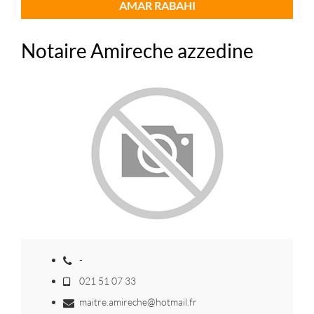
AMAR RABAHI
Notaire Amireche azzedine
-
021 51 07 33
maitre.amireche@hotmail.fr