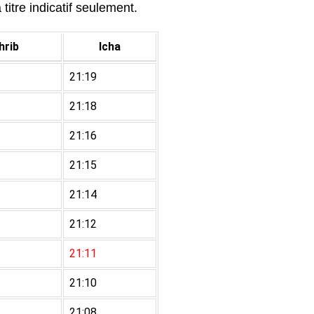
titre indicatif seulement.
rib
Icha
21:19
21:18
21:16
21:15
21:14
21:12
21:11
21:10
21:08