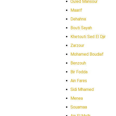
Ouled Mansour
Maarif
Dehahna
Bouti Sayah
Khetouti Sed El Djir
Zarzour
Mohamed Boudiaf
Benzouh
Bir Fodda
Ain Fares
Sidi Mhamed
Menea
Souamaa
Ain El Melh