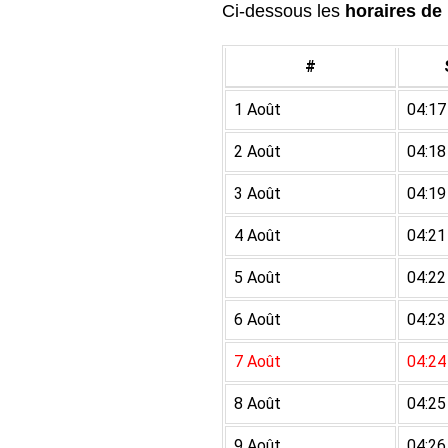
Ci-dessous les
horaires de 
#
1 Août
04:17
2 Août
04:18
3 Août
04:19
4 Août
04:21
5 Août
04:22
6 Août
04:23
7 Août
04:24
8 Août
04:25
9 Août
04:26