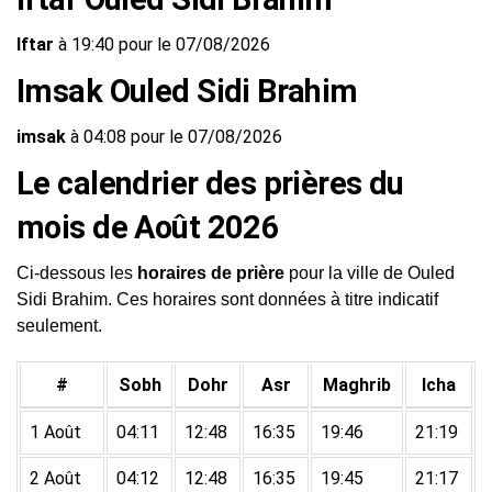
Iftar
à 19:40 pour le 07/08/2026
Imsak Ouled Sidi Brahim
imsak
à 04:08 pour le 07/08/2026
Le calendrier des prières du
mois de Août 2026
Ci-dessous les
horaires de prière
pour la ville de Ouled
Sidi Brahim. Ces horaires sont données à titre indicatif
seulement.
#
Sobh
Dohr
Asr
Maghrib
Icha
1 Août
04:11
12:48
16:35
19:46
21:19
2 Août
04:12
12:48
16:35
19:45
21:17