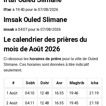
Iftar
à 19:40 pour le 07/08/2026
Imsak Ouled Slimane
imsak
à 04:07 pour le 07/08/2026
Le calendrier des prières du
mois de Août 2026
Ci-dessous les
horaires de prière
pour la ville de Ouled
Slimane. Ces horaires sont données à titre indicatif
seulement.
#
Sobh
Dohr
Asr
Maghrib
Icha
1 Août
04:10
12:48
16:35
19:46
21:19
2 Août
04:11
12:48
16:35
19:45
21:18