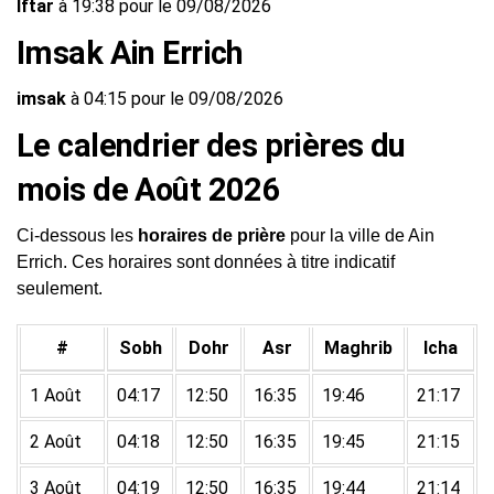
Iftar
à 19:38 pour le 09/08/2026
Imsak Ain Errich
imsak
à 04:15 pour le 09/08/2026
Le calendrier des prières du
mois de Août 2026
Ci-dessous les
horaires de prière
pour la ville de Ain
Errich. Ces horaires sont données à titre indicatif
seulement.
#
Sobh
Dohr
Asr
Maghrib
Icha
1 Août
04:17
12:50
16:35
19:46
21:17
2 Août
04:18
12:50
16:35
19:45
21:15
3 Août
04:19
12:50
16:35
19:44
21:14