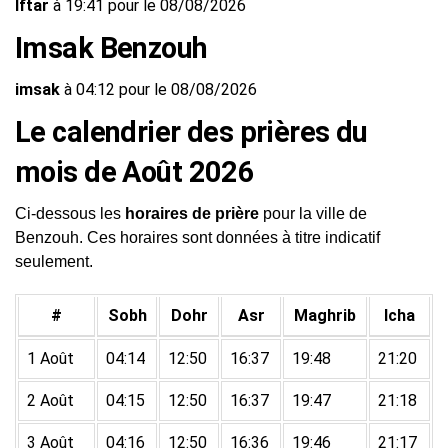
Iftar
à 19:41 pour le 08/08/2026
Imsak Benzouh
imsak
à 04:12 pour le 08/08/2026
Le calendrier des prières du
mois de Août 2026
Ci-dessous les
horaires de prière
pour la ville de
Benzouh. Ces horaires sont données à titre indicatif
seulement.
#
Sobh
Dohr
Asr
Maghrib
Icha
1 Août
04:14
12:50
16:37
19:48
21:20
2 Août
04:15
12:50
16:37
19:47
21:18
3 Août
04:16
12:50
16:36
19:46
21:17