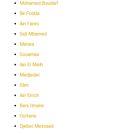
Mohamed Boudiaf
Bir Fodda
Ain Fares
Sidi Mhamed
Menea
Souamaa
Ain El Melh
Medjedel
Slim
Ain Errich
Beni Ilmane
Oultene
Djebel Messaad