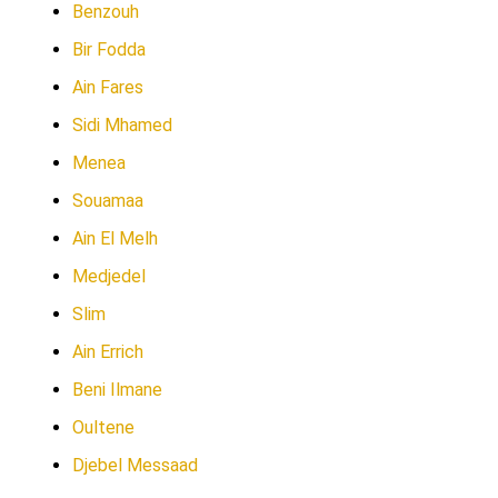
Benzouh
Bir Fodda
Ain Fares
Sidi Mhamed
Menea
Souamaa
Ain El Melh
Medjedel
Slim
Ain Errich
Beni Ilmane
Oultene
Djebel Messaad