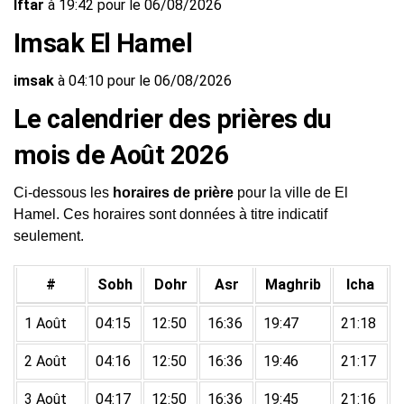
Iftar
à 19:42 pour le 06/08/2026
Imsak El Hamel
imsak
à 04:10 pour le 06/08/2026
Le calendrier des prières du
mois de Août 2026
Ci-dessous les
horaires de prière
pour la ville de El
Hamel. Ces horaires sont données à titre indicatif
seulement.
#
Sobh
Dohr
Asr
Maghrib
Icha
1 Août
04:15
12:50
16:36
19:47
21:18
2 Août
04:16
12:50
16:36
19:46
21:17
3 Août
04:17
12:50
16:36
19:45
21:16