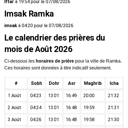
Iftar
à 19:54 pour le 07/08/2026
Imsak Ramka
imsak
à 04:20 pour le 07/08/2026
Le calendrier des prières du
mois de Août 2026
Ci-dessous les
horaires de prière
pour la ville de Ramka.
Ces horaires sont données à titre indicatif seulement.
#
Sobh
Dohr
Asr
Maghrib
Icha
1 Août
04:23
13:01
16:49
20:00
21:32
2 Août
04:24
13:01
16:48
19:59
21:31
3 Août
04:26
13:01
16:48
19:58
21:30