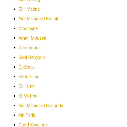
El HMadna
Sidi M’hamed Benali
Mediouna
Ammi Moussa
Zemmoura
Beni Dergoun
Djidiouia
El Guettar
El Hamri
El Matmar
Sidi M’hamed Benouda
Ain Tarik
Oued Essalem