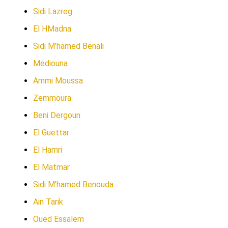
Sidi Lazreg
El HMadna
Sidi M’hamed Benali
Mediouna
Ammi Moussa
Zemmoura
Beni Dergoun
El Guettar
El Hamri
El Matmar
Sidi M’hamed Benouda
Ain Tarik
Oued Essalem