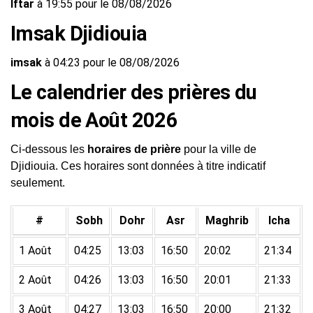
Iftar
à 19:55 pour le 08/08/2026
Imsak Djidiouia
imsak
à 04:23 pour le 08/08/2026
Le calendrier des prières du
mois de Août 2026
Ci-dessous les
horaires de prière
pour la ville de
Djidiouia. Ces horaires sont données à titre indicatif
seulement.
#
Sobh
Dohr
Asr
Maghrib
Icha
1 Août
04:25
13:03
16:50
20:02
21:34
2 Août
04:26
13:03
16:50
20:01
21:33
3 Août
04:27
13:03
16:50
20:00
21:32