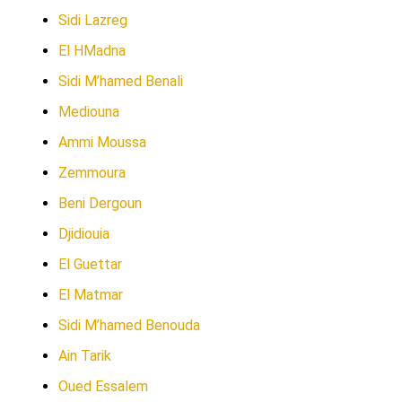
Sidi Lazreg
El HMadna
Sidi M’hamed Benali
Mediouna
Ammi Moussa
Zemmoura
Beni Dergoun
Djidiouia
El Guettar
El Matmar
Sidi M’hamed Benouda
Ain Tarik
Oued Essalem