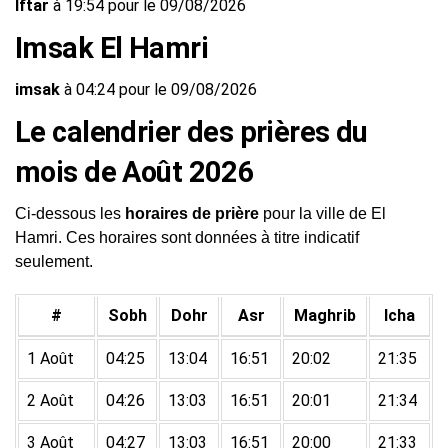
Iftar
à 19:54 pour le 09/08/2026
Imsak El Hamri
imsak
à 04:24 pour le 09/08/2026
Le calendrier des prières du
mois de Août 2026
Ci-dessous les
horaires de prière
pour la ville de El
Hamri. Ces horaires sont données à titre indicatif
seulement.
#
Sobh
Dohr
Asr
Maghrib
Icha
1 Août
04:25
13:04
16:51
20:02
21:35
2 Août
04:26
13:03
16:51
20:01
21:34
3 Août
04:27
13:03
16:51
20:00
21:33