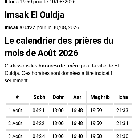
Iftar
à 19:50 pour le 10/08/2026
Imsak El Ouldja
imsak
à 04:22 pour le 10/08/2026
Le calendrier des prières du
mois de Août 2026
Ci-dessous les
horaires de prière
pour la ville de El
Ouldja. Ces horaires sont données à titre indicatif
seulement.
#
Sobh
Dohr
Asr
Maghrib
Icha
1 Août
04:21
13:00
16:48
19:59
21:33
2 Août
04:22
13:00
16:48
19:59
21:31
3 Août
04:24
13:00
16:48
19:58
21:30