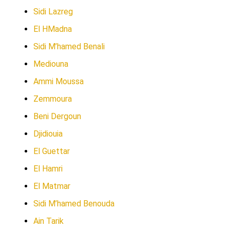
Sidi Lazreg
El HMadna
Sidi M’hamed Benali
Mediouna
Ammi Moussa
Zemmoura
Beni Dergoun
Djidiouia
El Guettar
El Hamri
El Matmar
Sidi M’hamed Benouda
Ain Tarik