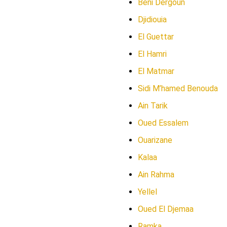
Beni Dergoun
Djidiouia
El Guettar
El Hamri
El Matmar
Sidi M’hamed Benouda
Ain Tarik
Oued Essalem
Ouarizane
Kalaa
Ain Rahma
Yellel
Oued El Djemaa
Ramka