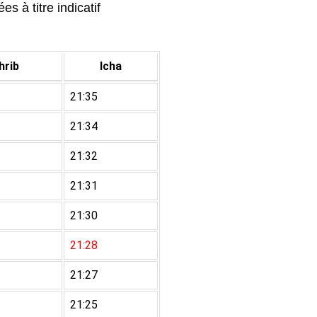
s à titre indicatif
rib
Icha
21:35
21:34
21:32
21:31
21:30
21:28
21:27
21:25