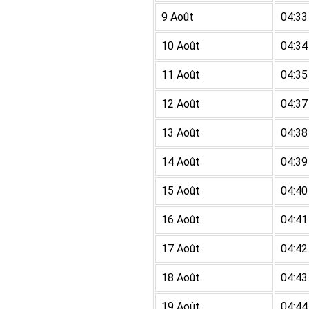
9 Août
04:33
10 Août
04:34
11 Août
04:35
12 Août
04:37
13 Août
04:38
14 Août
04:39
15 Août
04:40
16 Août
04:41
17 Août
04:42
18 Août
04:43
19 Août
04:44