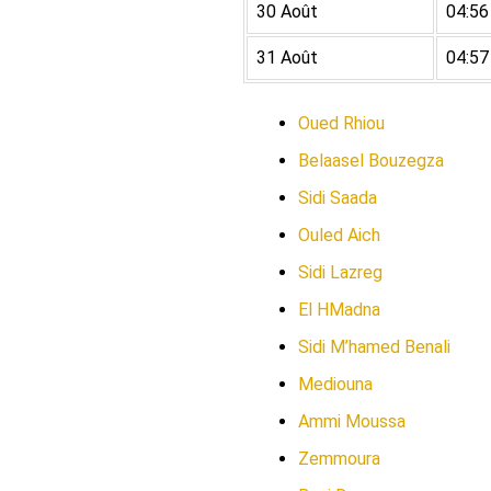
30 Août
04:56
31 Août
04:57
Oued Rhiou
Belaasel Bouzegza
Sidi Saada
Ouled Aich
Sidi Lazreg
El HMadna
Sidi M’hamed Benali
Mediouna
Ammi Moussa
Zemmoura