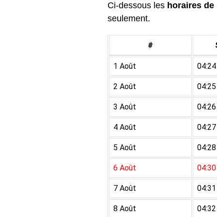
Ci-dessous les
horaires de 
seulement.
#
1 Août
04:24
2 Août
04:25
3 Août
04:26
4 Août
04:27
5 Août
04:28
6 Août
04:30
7 Août
04:31
8 Août
04:32