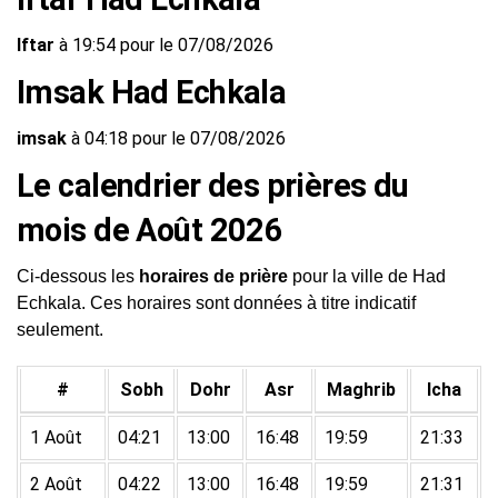
Iftar
à 19:54 pour le 07/08/2026
Imsak Had Echkala
imsak
à 04:18 pour le 07/08/2026
Le calendrier des prières du
mois de Août 2026
Ci-dessous les
horaires de prière
pour la ville de Had
Echkala. Ces horaires sont données à titre indicatif
seulement.
#
Sobh
Dohr
Asr
Maghrib
Icha
1 Août
04:21
13:00
16:48
19:59
21:33
2 Août
04:22
13:00
16:48
19:59
21:31