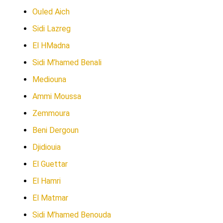
Ouled Aich
Sidi Lazreg
El HMadna
Sidi M’hamed Benali
Mediouna
Ammi Moussa
Zemmoura
Beni Dergoun
Djidiouia
El Guettar
El Hamri
El Matmar
Sidi M’hamed Benouda