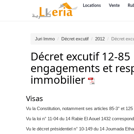
Locations
Vente
Ru
Juri Immo
Décret excutif
2012
Décret excu
Décret excutif 12-85 
engagements et resp
immobilier
Visas
Vu la Constitution, notamment ses articles 85-3° et 125 (
Vu la loi n° 11-04 du 14 Rabie El Aouel 1432 corresponda
Vu le décret présidentiel n° 10-149 du 14 Joumada Et