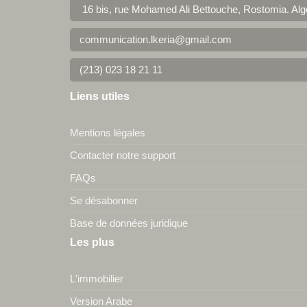
16 bis, rue Mohamed Ali Bettouche, Rostomia.
Alg
communication.lkeria@gmail.com
(213) 023 18 21 11
Liens utiles
Mentions légales
Contacter notre support
FAQs
Se désabonner
Base de données juridique
Les plus
L'immobilier
Version Arabe