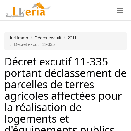
Toggl
navig
Juri Immo
Décret excutif
2011
Décret excutif 11-335
Décret excutif 11-335
portant déclassement de
parcelles de terres
agricoles affectées pour
la réalisation de
logements et
d'équipements publics