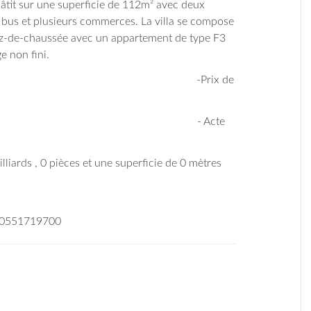
bâtit sur une superficie de 112m² avec deux
e bus et plusieurs commerces. La villa se compose
rez-de-chaussée avec un appartement de type F3
e non fini.
vente : -Prix de
idique : - Acte
illiards , 0 pièces et une superficie de 0 mètres
/ 0551719700