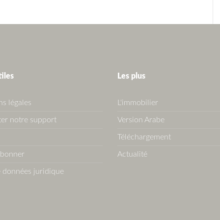
tiles
Les plus
s légales
L'immobilier
er notre support
Version Arabe
Téléchargement
abonner
Actualité
 données juridique