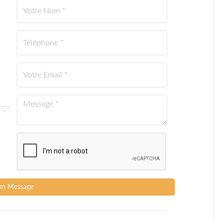
IER
un Message