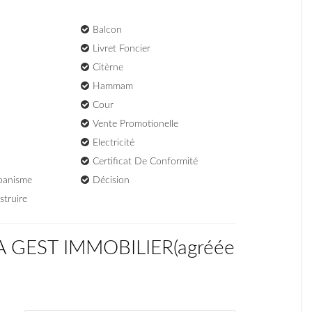
Balcon
Livret Foncier
Citèrne
Hammam
Cour
Vente Promotionelle
Electricité
Certificat De Conformité
rbanisme
Décision
struire
CA GEST IMMOBILIER
(
agréée