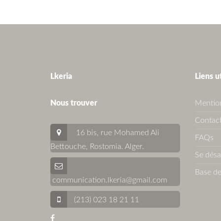
Lkeria
Liens u
Nous trouver
Mention
Contact
16 bis, rue Mohamed Ali
FAQs
Bettouche, Rostomia.
Alger
.
Se dés
Base de
communication.lkeria@gmail.com
(213) 023 18 21 11