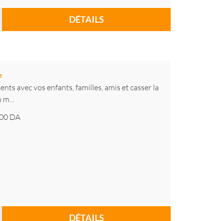
DÉTAILS
e
s avec vos enfants, familles, amis et casser la
 m...
00
DA
DÉTAILS