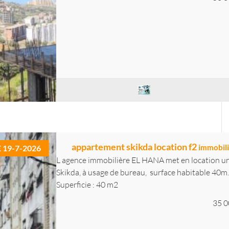
appartement skikda location f2
immobili
E 19-7-2026
L agence immobilière EL HANA met en location un 
Skikda, à usage de bureau, surface habitable 40m..
Superficie : 40 m2
35 0