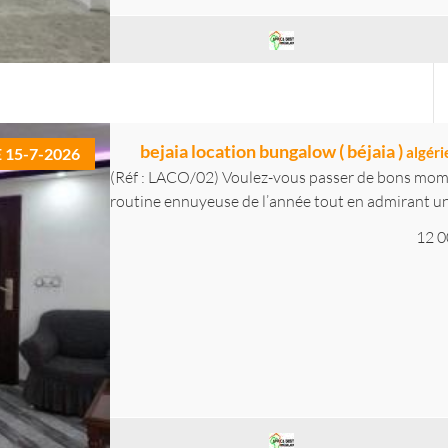
bejaia location bungalow ( béjaia )
algéri
E 15-7-2026
(Réf : LACO/02) Voulez-vous passer de bons moment
routine ennuyeuse de l’année tout en admirant un
12 0