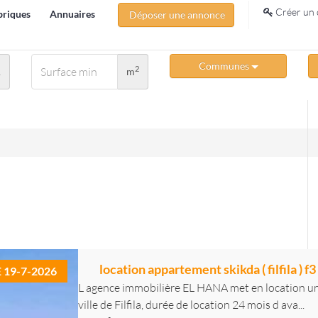
Créer un 
briques
Annuaires
Déposer une annonce
Communes
2
A
m
location appartement skikda ( filfila ) f3
E 19-7-2026
L agence immobilière EL HANA met en location un 
ville de Filfila, durée de location 24 mois d ava...