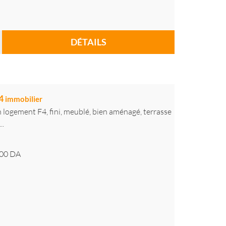
DÉTAILS
f4
immobilier
logement F4, fini, meublé, bien aménagé, terrasse
..
00
DA