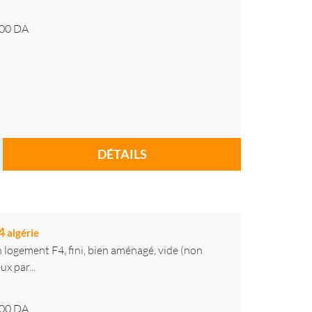
00
DA
DÉTAILS
f4
algérie
logement F4, fini, bien aménagé, vide (non
x par...
00
DA