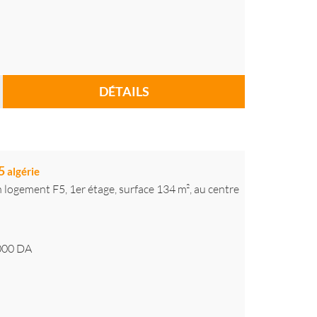
DÉTAILS
f5
algérie
logement F5, 1er étage, surface 134 m², au centre
000
DA