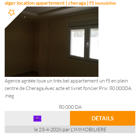
alger location appartement ( cheraga ) f5
immobilier
Agence agréée loue un très bel appartement un f5 en plein
centre de Cheraga.Avec acte et livret foncier.Prix: 80 000DA
/neg
80 000
DA
DÉTAILS
le 23-4-2026 par L'IMMOBILIERE