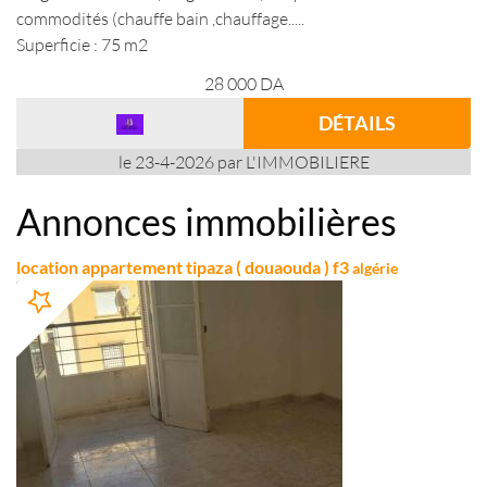
commodités (chauffe bain ,chauffage.....
Superficie : 75 m2
28 000
DA
DÉTAILS
le 23-4-2026 par L'IMMOBILIERE
Annonces immobilières
location appartement tipaza ( douaouda ) f3
algérie