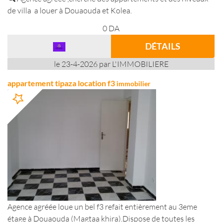
de villa a louer à Douaouda et Kolea.
0
DA
DÉTAILS
le 23-4-2026 par L'IMMOBILIERE
appartement tipaza location f3
immobilier
Agence agréée loue un bel f3 refait entièrement au 3eme
étage à Douaouda (Magtaa khira).Dispose de toutes les