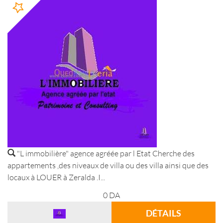
"L immobilière" agence agréée par l Etat Cherche des
appartements ,des niveaux de villa ou des villa ainsi que des
locaux à LOUER à Zeralda .I...
0
DA
DÉTAILS