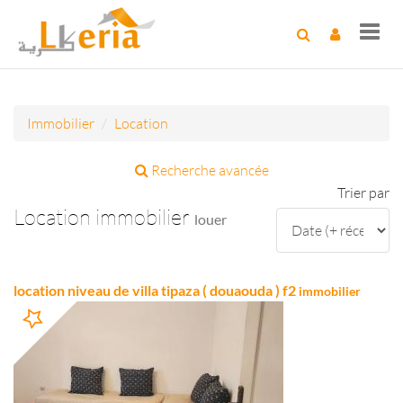
Toggl
navig
Immobilier
Location
Recherche avancée
Trier par
Location immobilier
louer
location niveau de villa tipaza ( douaouda ) f2
immobilier